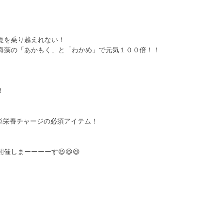
】
夏を乗り越えれない！
海藻の「あかもく」と「わかめ」で元気１００倍！！
！
単栄養チャージの必須アイテム！
しまーーーーす😆😆😆