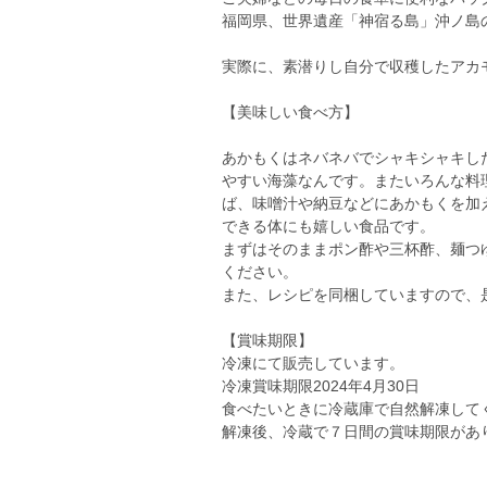
福岡県、世界遺産「神宿る島」沖ノ島
実際に、素潜りし自分で収穫したアカ
【美味しい食べ方】
あかもくはネバネバでシャキシャキし
やすい海藻なんです。またいろんな料
ば、味噌汁や納豆などにあかもくを加
できる体にも嬉しい食品です。
まずはそのままポン酢や三杯酢、麺つ
ください。
また、レシピを同梱していますので、
【賞味期限】
冷凍にて販売しています。
冷凍賞味期限2024年4月30日
食べたいときに冷蔵庫で自然解凍して
解凍後、冷蔵で７日間の賞味期限があ