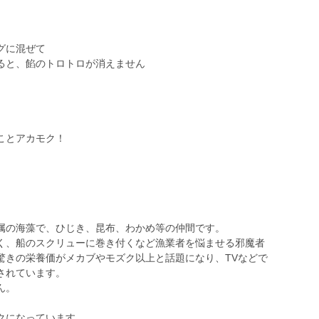
グに混ぜて
ると、餡のトロトロが消えません
ことアカモク！
属の海藻で、ひじき、昆布、わかめ等の仲間です。
く、船のスクリューに巻き付くなど漁業者を悩ませる邪魔者
驚きの栄養価がメカブやモズク以上と話題になり、TVなどで
目されています。
ん。
クになっています。