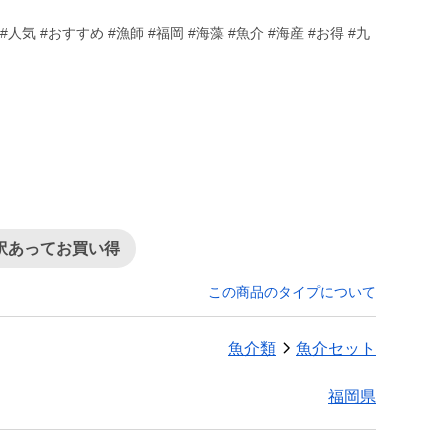
人気 #おすすめ #漁師 #福岡 #海藻 #魚介 #海産 #お得 #九
訳あってお買い得
この商品のタイプについて
魚介類
魚介セット
福岡県