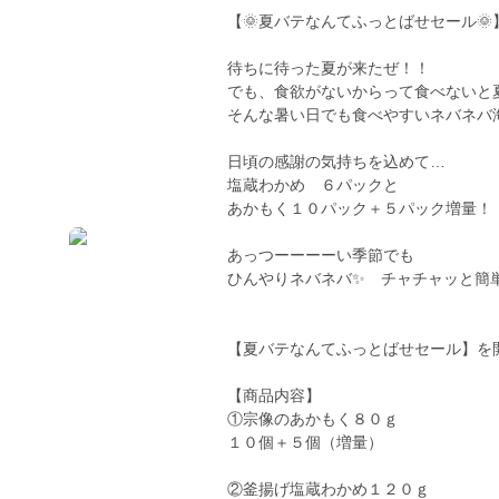
【🌞夏バテなんてふっとばせセール🌞
待ちに待った夏が来たぜ！！
でも、食欲がないからって食べないと
そんな暑い日でも食べやすいネバネバ
日頃の感謝の気持ちを込めて…
塩蔵わかめ ６パックと
あかもく１０パック＋５パック増量！
あっつーーーーい季節でも
ひんやりネバネバ✨ チャチャッと簡
【夏バテなんてふっとばせセール】を開催
【商品内容】
①宗像のあかもく８０ｇ
１０個＋５個（増量）
②釜揚げ塩蔵わかめ１２０ｇ