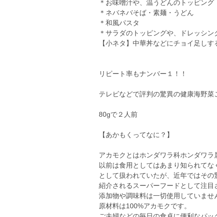
＊お味噌汁や、温うどんのトッピング
＊ネバネバそば・素麺・うどん
＊和風パスタ
＊サラダのトッピングや、ドレッシン
【小ネタ】中華丼などにチョイ足しす
リピート率もナンバー１！！
テレビなどで評判の驚異の健康海野菜
80gで２人前
【あかもくってなに？】
アカモクとはホンダワラ科ホンダワラ
以前は食用としてはあまり知られてな
として扱われていたが、近年ではその
紹介されるスーパーフードとして注
添加物や調味料は一切使用していませ
原材料は100%アカモクです。
ご夫婦などの毎日の食卓に便利なパッ