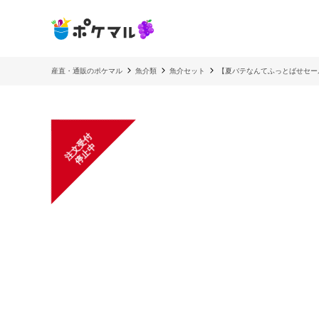
産直・通販のポケマル
魚介類
魚介セット
【夏バテなんてふっとばせセー
注
文
受
付
停
止
中