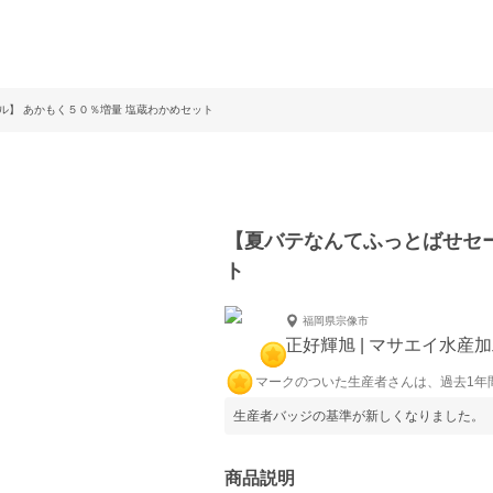
ル】 あかもく５０％増量 塩蔵わかめセット
【夏バテなんてふっとばせセー
ト
福岡県宗像市
正好輝旭 | マサエイ水産
マークのついた生産者さんは、過去1年
生産者バッジの基準が新しくなりました。
商品説明