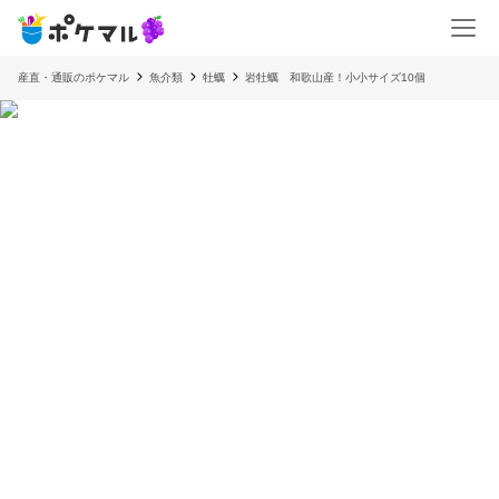
産直・通販のポケマル
魚介類
牡蠣
岩牡蠣 和歌山産！小小サイズ10個