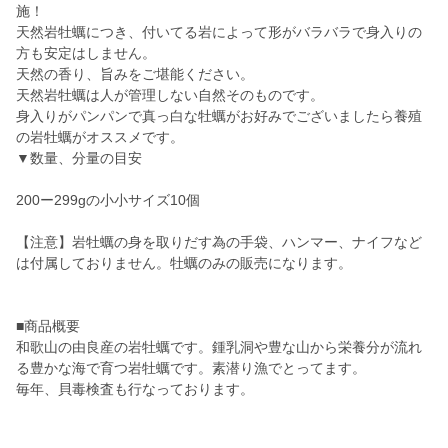
施！
天然岩牡蠣につき、付いてる岩によって形がバラバラで身入りの
方も安定はしません。
天然の香り、旨みをご堪能ください。
天然岩牡蠣は人が管理しない自然そのものです。
身入りがパンパンで真っ白な牡蠣がお好みでございましたら養殖
の岩牡蠣がオススメです。
▼数量、分量の目安
200ー299gの小小サイズ10個
【注意】岩牡蠣の身を取りだす為の手袋、ハンマー、ナイフなど
は付属しておりません。牡蠣のみの販売になります。
■商品概要
和歌山の由良産の岩牡蠣です。鍾乳洞や豊な山から栄養分が流れ
る豊かな海で育つ岩牡蠣です。素潜り漁でとってます。
毎年、貝毒検査も行なっております。