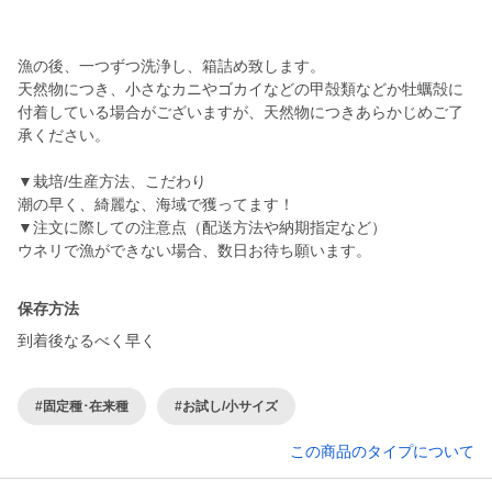
漁の後、一つずつ洗浄し、箱詰め致します。
天然物につき、小さなカニやゴカイなどの甲殻類などか牡蠣殻に
付着している場合がございますが、天然物につきあらかじめご了
承ください。
▼栽培/生産方法、こだわり
潮の早く、綺麗な、海域で獲ってます！
▼注文に際しての注意点（配送方法や納期指定など）
保存方法
到着後なるべく早く
#固定種･在来種
#お試し/小サイズ
この商品のタイプについて