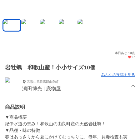
本日あと 10点
17
岩牡蠣 和歌山産！小小サイズ10個
みんなの投稿を見る
和歌山県日高郡由良町
濵田博光 | 底物屋
商品説明
▼商品概要
紀伊水道の恵み！和歌山の由良町産の天然岩牡蠣！
▼品種・味の特徴
春はあっさりから夏にかけてむっちりに。毎年、貝毒検査も実