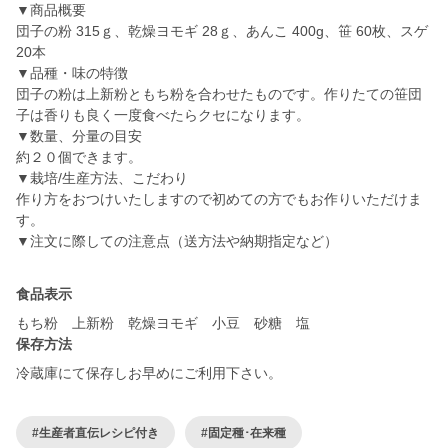
▼商品概要
団子の粉 315ｇ、乾燥ヨモギ 28ｇ、あんこ 400g、笹 60枚、スゲ
20本
▼品種・味の特徴
団子の粉は上新粉ともち粉を合わせたものです。作りたての笹団
子は香りも良く一度食べたらクセになります。
▼数量、分量の目安
約２０個できます。
▼栽培/生産方法、こだわり
作り方をおつけいたしますので初めての方でもお作りいただけま
す。
▼注文に際しての注意点（送方法や納期指定など）
食品表示
もち粉 上新粉 乾燥ヨモギ 小豆 砂糖 塩
保存方法
冷蔵庫にて保存しお早めにご利用下さい。
#生産者直伝レシピ付き
#固定種･在来種