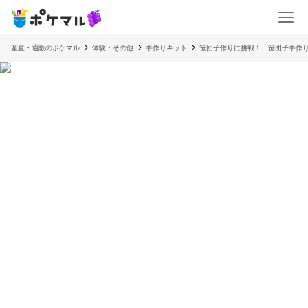
産直・通販のポケマル
体験・その他
手作りキット
笹団子作りに挑戦！ 笹団子手作