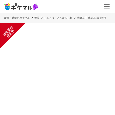
産直・通販のポケマル
野菜
ししとう・とうがらし類
赤唐辛子 鷹の爪 20g程度
注
文
受
付
停
止
中