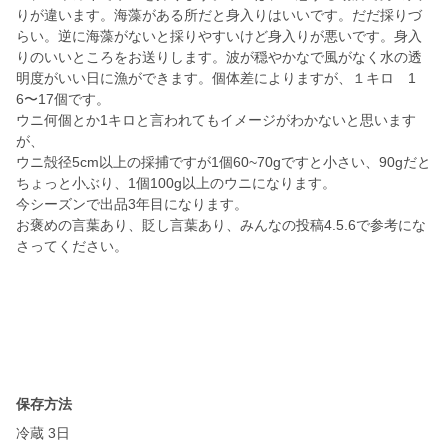
りが違います。海藻がある所だと身入りはいいです。だだ採りづ
らい。逆に海藻がないと採りやすいけど身入りが悪いです。身入
りのいいところをお送りします。波が穏やかなで風がなく水の透
明度がいい日に漁ができます。個体差によりますが、１キロ 1
6〜17個です。
ウニ何個とか1キロと言われてもイメージがわかないと思います
が、
ウニ殻径5cm以上の採捕ですが1個60~70gですと小さい、90gだと
ちょっと小ぶり、1個100g以上のウニになります。
今シーズンで出品3年目になります。
お褒めの言葉あり、貶し言葉あり、みんなの投稿4.5.6で参考にな
さってください。
保存方法
冷蔵 3日