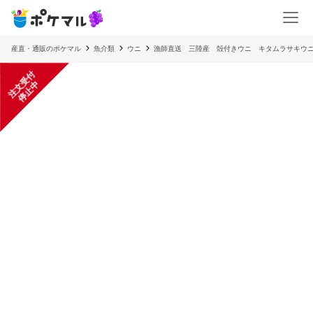
産直・通販のポケマル
魚介類
ウニ
漁師直送 三陸産 殻付きウニ キタムラサキウニ 
注
文
受
付
停
止
中