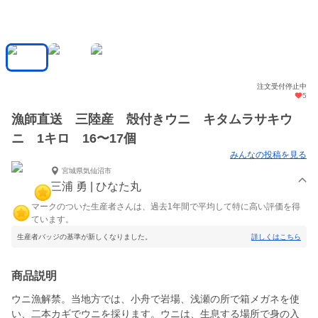
注文受付停止中
5
漁師直送 三陸産 殻付きウニ キタムラサキウ
ニ 1キロ 16〜17個
みんなの投稿を見る
宮城県気仙沼市
三浦 勇 | ひなた丸
マークのついた生産者さんは、過去1年間で平均して特に高い評価を得
ています。
生産者バッジの基準が新しくなりました。
詳しくはこちら
商品説明
ウニ漁解禁。当地方では、小舟で岩場、浅瀬の所で箱メガネを使
い、二本カギでウニを採ります。ウニは、生息する場所で身の入