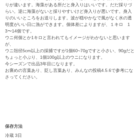
りが違います。海藻がある所だと身入りはいいです。だだ採りづ
らい。逆に海藻がないと採りやすいけど身入りが悪いです。身入
りのいいところをお送りします。波が穏やかなで風がなく水の透
明度がいい日に漁ができます。個体差によりますが、１キロ 1
3〜14個です。
ウニ何個とか1キロと言われてもイメージがわかないと思います
が、
ウニ殻径5cm以上の採捕ですが1個60~70gですと小さい、90gだと
ちょっと小ぶり、1個100g以上のウニになります。
今シーズンで出品3年目になります。
お褒めの言葉あり、貶し言葉あり、みんなの投稿4.5.6で参考にな
さってください。
保存方法
冷蔵 3日