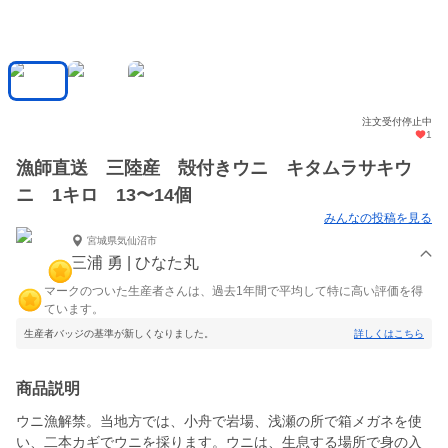
注文受付停止中
1
漁師直送 三陸産 殻付きウニ キタムラサキウ
ニ 1キロ 13〜14個
みんなの投稿を見る
宮城県気仙沼市
三浦 勇 | ひなた丸
マークのついた生産者さんは、過去1年間で平均して特に高い評価を得
ています。
生産者バッジの基準が新しくなりました。
詳しくはこちら
商品説明
ウニ漁解禁。当地方では、小舟で岩場、浅瀬の所で箱メガネを使
い、二本カギでウニを採ります。ウニは、生息する場所で身の入