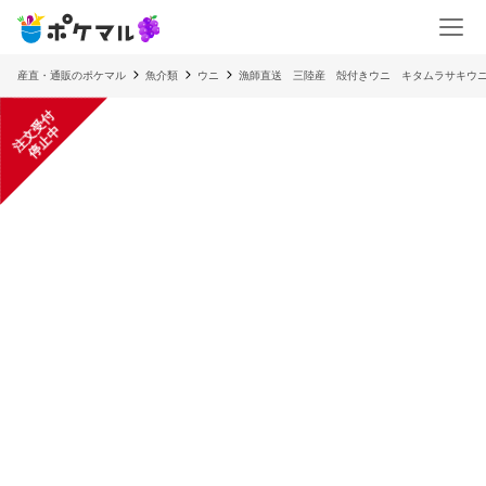
産直・通販のポケマル
魚介類
ウニ
漁師直送 三陸産 殻付きウニ キタムラサキウニ 
注
文
受
付
停
止
中