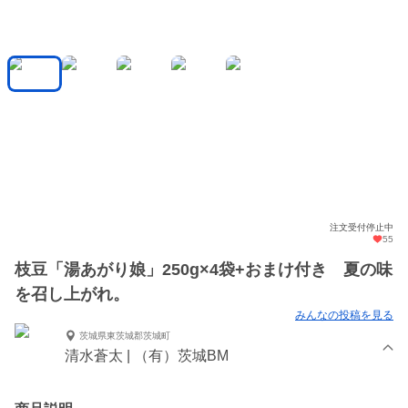
注文受付停止中
55
枝豆「湯あがり娘」250g×4袋+おまけ付き 夏の味
を召し上がれ。
みんなの投稿を見る
茨城県東茨城郡茨城町
清水蒼太 | （有）茨城BM