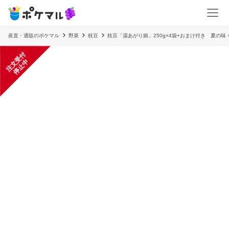
産直・通販のポケマル
野菜
枝豆
枝豆「湯あがり娘」250g×4袋+おまけ付き 夏の味
注
文
受
付
停
止
中