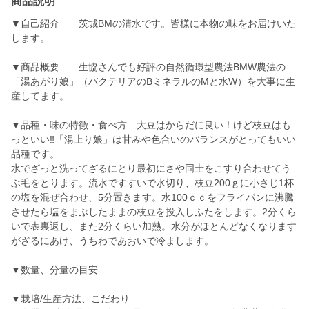
商品説明
▼自己紹介 茨城BMの清水です。皆様に本物の味をお届けいた
します。
▼商品概要 生協さんでも好評の自然循環型農法BMW農法の
「湯あがり娘」（バクテリアのBミネラルのMと水W）を大事に生
産してます。
▼品種・味の特徴・食べ方 大豆はからだに良い！けど枝豆はも
っといい‼「湯上り娘」は甘みや色合いのバランスがとってもいい
品種です。
水でざっと洗ってざるにとり最初にさや同士をこすり合わせてう
ぶ毛をとります。流水ですすいで水切り、枝豆200ｇに小さじ1杯
の塩を混ぜ合わせ、5分置きます。水100ｃｃをフライパンに沸騰
させたら塩をまぶしたままの枝豆を投入しふたをします。2分くら
いで表裏返し、また2分くらい加熱。水分がほとんどなくなります
がざるにあけ、うちわであおいで冷まします。
▼数量、分量の目安
▼栽培/生産方法、こだわり