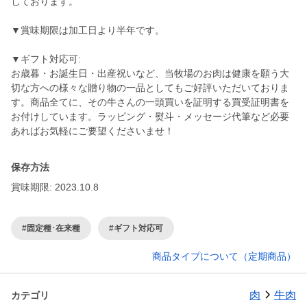
しております。
▼賞味期限は加工日より半年です。
▼ギフト対応可:
お歳暮・お誕生日・出産祝いなど、当牧場のお肉は健康を願う大
切な方への様々な贈り物の一品としてもご好評いただいておりま
す。商品全てに、その牛さんの一頭買いを証明する買受証明書を
お付けしています。ラッピング・熨斗・メッセージ代筆など必要
あればお気軽にご要望くださいませ！
保存方法
賞味期限: 2023.10.8
#固定種･在来種
#ギフト対応可
商品タイプについて（定期商品）
肉
牛肉
カテゴリ