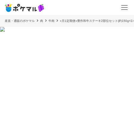
産直・通販のポケマル
肉
牛肉
⭐︎月1定期便⭐︎豊作和牛ステーキ2部位セット(約150g×2