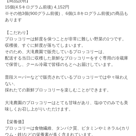
【商品説明】
15個(4.5キログラム前後) 4,152円
※その他3個(900グラム前後) 、6個(1.8キログラム前後)の商品も
あります
【こだわり】
ブロッコリーは鮮度を保つことが非常に難しい野菜の1つです。
収穫後、すぐに鮮度が落ちてしまいます。
そのため、大滝農園で販売しているブロッコリーは、
配送する当日に収穫した新鮮なブロッコリーをすぐ専用の冷蔵庫
で保管し、クール冷蔵で皆様のもとへお届けしています。
普段スーパーなどで販売されているブロッコリーでは中々味わえ
ない、
採れたての新鮮ブロッコリーを楽しむことができます。
大滝農園のブロッコリーはとても甘味があり、塩ゆでのみでも美
味しくお召し上がりいただけます。
【栄養価】
ブロッコリーは食物繊維、タンパク質、ビタミンやミネラル(カリ
ウム・鉄)などの栄養素が多く含まれています。