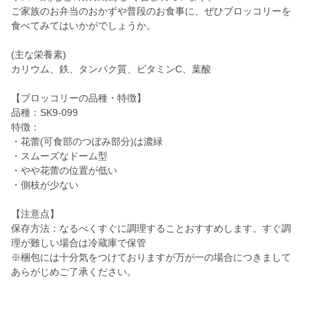
ご家族のお弁当のおかずや普段のお食事に、ぜひブロッコリーを
食べてみてはいかがでしょうか。
(主な栄養素)
カリウム、鉄、タンパク質、ビタミンC、葉酸
【ブロッコリーの品種・特徴】
品種：SK9-099
特徴：
・花蕾(可食部のつぼみ部分)は濃緑
・スムーズなドーム型
・やや花蕾の位置が低い
・側枝が少ない
【注意点】
保存方法：なるべくすぐに調理することおすすめします。すぐ調
理が難しい場合は冷蔵庫で保管
※梱包には十分気をつけておりますが万が一の場合につきまして
あらがじめご了承ください。