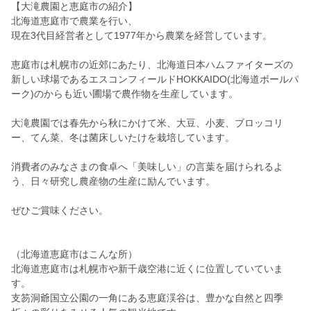
【大滝農園と恵庭市の紹介】
北海道恵庭市で農業を行い、
現在3代目経営者として1977年から農業を経営しています。
恵庭市は札幌市の近郊にあたり、北海道日本ハムファイターズの
新しい球場であるエスコンフィールドHOKKAIDO(北海道ボールパ
ーク)のからも近い圃場で農作物を生産しています。
大滝農園では春先から秋にかけて米、大豆、小麦、ブロッコリ
ー、てん菜、冬は菌床しいたけを栽培しています。
消費者のみなさまの食卓へ「美味しい」の言葉を届けられるよ
う、日々研究し農産物の生産に励んでいます。
ぜひご賞味ください。
（北海道恵庭市はこんな所）
北海道恵庭市は札幌市や新千歳空港に近くに位置していていま
す。
支笏洞爺国立公園の一角にある恵庭渓谷は、豊かな自然と四季