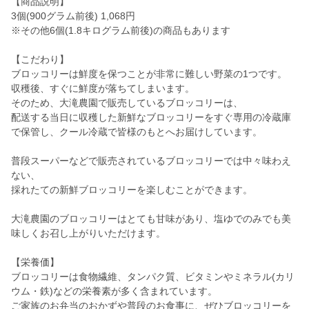
【商品説明】
3個(900グラム前後) 1,068円
※その他6個(1.8キログラム前後)の商品もあります
【こだわり】
ブロッコリーは鮮度を保つことが非常に難しい野菜の1つです。
収穫後、すぐに鮮度が落ちてしまいます。
そのため、大滝農園で販売しているブロッコリーは、
配送する当日に収穫した新鮮なブロッコリーをすぐ専用の冷蔵庫
で保管し、クール冷蔵で皆様のもとへお届けしています。
普段スーパーなどで販売されているブロッコリーでは中々味わえ
ない、
採れたての新鮮ブロッコリーを楽しむことができます。
大滝農園のブロッコリーはとても甘味があり、塩ゆでのみでも美
味しくお召し上がりいただけます。
【栄養価】
ブロッコリーは食物繊維、タンパク質、ビタミンやミネラル(カリ
ウム・鉄)などの栄養素が多く含まれています。
ご家族のお弁当のおかずや普段のお食事に、ぜひブロッコリーを