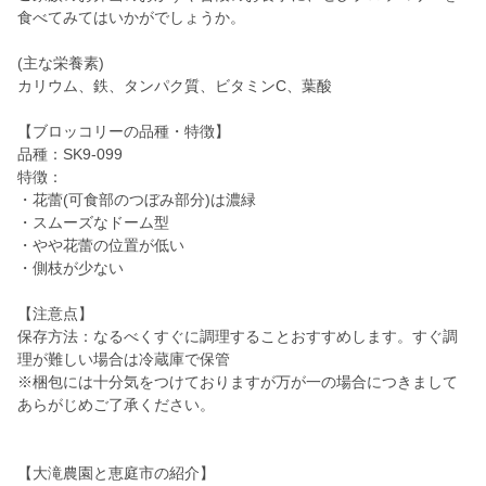
食べてみてはいかがでしょうか。
(主な栄養素)
カリウム、鉄、タンパク質、ビタミンC、葉酸
【ブロッコリーの品種・特徴】
品種：SK9-099
特徴：
・花蕾(可食部のつぼみ部分)は濃緑
・スムーズなドーム型
・やや花蕾の位置が低い
・側枝が少ない
【注意点】
保存方法：なるべくすぐに調理することおすすめします。すぐ調
理が難しい場合は冷蔵庫で保管
※梱包には十分気をつけておりますが万が一の場合につきまして
あらがじめご了承ください。
【大滝農園と恵庭市の紹介】