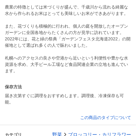
農業の特徴としては米づくりが盛んで、千歳川から流れる綺麗な
水から作られるお米はとっても美味しいお米ができあがります。
また、花づくりも積極的に行われ、個人の庭を開放したオープン
ガーデンに全国各地からたくさんの方が見学に訪れています。
2022年には、花と緑の祭典「ガーデンフェスタ北海道2022」の開
催地として選ばれ多くの人で賑わいました。
札幌へのアクセスの良さや空港から近いという利便性や豊かな水
資源を求め、大手ビール工場など食品関連企業の立地も進んでい
ます。
保存方法
届き次第すぐに調理をおすすめします。調理後、冷凍保存も可
能。
この商品のタイプについて
野菜
ブロッコリー・カリフラワー
カテゴリ