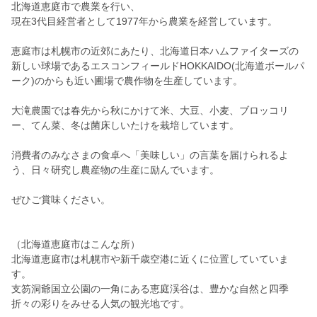
北海道恵庭市で農業を行い、
現在3代目経営者として1977年から農業を経営しています。
恵庭市は札幌市の近郊にあたり、北海道日本ハムファイターズの
新しい球場であるエスコンフィールドHOKKAIDO(北海道ボールパ
ーク)のからも近い圃場で農作物を生産しています。
大滝農園では春先から秋にかけて米、大豆、小麦、ブロッコリ
ー、てん菜、冬は菌床しいたけを栽培しています。
消費者のみなさまの食卓へ「美味しい」の言葉を届けられるよ
う、日々研究し農産物の生産に励んでいます。
ぜひご賞味ください。
（北海道恵庭市はこんな所）
北海道恵庭市は札幌市や新千歳空港に近くに位置していていま
す。
支笏洞爺国立公園の一角にある恵庭渓谷は、豊かな自然と四季
折々の彩りをみせる人気の観光地です。