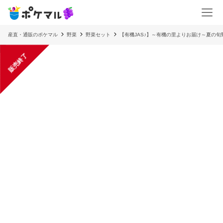
産直・通販のポケマル
野菜
野菜セット
【有機JAS♪】～有機の里よりお届け～夏の旬
販売終了