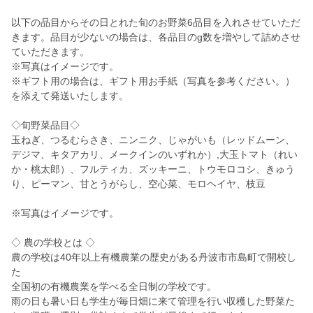
以下の品目からその日とれた旬のお野菜6品目を入れさせていただ
きます。品目が少ないの場合は、各品目のg数を増やして詰めさせ
ていただきます。
※写真はイメージです。
※ギフト用の場合は、ギフト用お手紙（写真を参考ください。）
を添えて発送いたします。
◇旬野菜品目◇
玉ねぎ、つるむらさき、ニンニク、じゃがいも（レッドムーン、
デジマ、キタアカリ、メークインのいずれか）,大玉トマト（れい
か・桃太郎）、フルティカ、ズッキーニ、トウモロコシ、きゅう
り、ピーマン、甘とうがらし、空心菜、モロヘイヤ、枝豆
※写真はイメージです。
◇ 農の学校とは ◇
農の学校は40年以上有機農業の歴史がある丹波市市島町で開校し
た
全国初の有機農業を学べる全日制の学校です。
雨の日も暑い日も学生が毎日畑に来て管理を行い収穫した野菜た