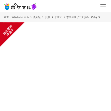
産直・通販のポケマル
魚介類
貝類
サザエ
志摩産サザエ大きめ 約1キロ
注
文
受
付
停
止
中