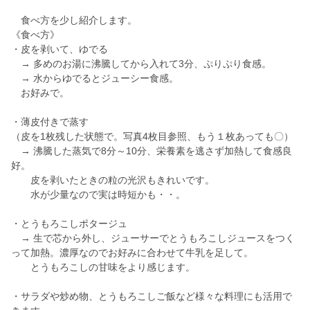
食べ方を少し紹介します。
《食べ方》
・皮を剥いて、ゆでる
→ 多めのお湯に沸騰してから入れて3分、ぷりぷり食感。
→ 水からゆでるとジューシー食感。
お好みで。
・薄皮付きで蒸す
（皮を1枚残した状態で。写真4枚目参照、もう１枚あっても〇）
→ 沸騰した蒸気で8分～10分、栄養素を逃さず加熱して食感良
好。
皮を剥いたときの粒の光沢もきれいです。
水が少量なので実は時短かも・・。
・とうもろこしポタージュ
→ 生で芯から外し、ジューサーでとうもろこしジュースをつく
って加熱。濃厚なのでお好みに合わせて牛乳を足して。
とうもろこしの甘味をより感じます。
・サラダや炒め物、とうもろこしご飯など様々な料理にも活用で