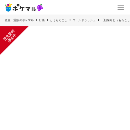
産直・通販のポケマル
野菜
とうもろこし
ゴールドラッシュ
【朝採りとうもろこし
注
文
受
付
停
止
中