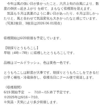
今年は風の強い日が多かったこと、六月上旬の台風により、数
度の倒伏→起き上がり を経て、まもなく収穫期を迎えます。
気温も５月は真夏のように暑い日があったり、６月は涼しかっ
たりと、風と合わせて気温変化も大きかったなと感じています。
（写真2枚目、3枚目は2026.06.01現在）
収穫開始は6/20前後を予定しています。
【朝採りとうもろこし】
早朝（4時～7時）に収穫したとうもろこしです。
品種はゴールドラッシュ、色は黄色一色です。
とうもろこしは鮮度が大事です。朝採りとうもろこしをできるだ
け早く梱包・冷蔵保存し、収穫当日にクール便で発送します。
《収穫期間》
6/19 開始予定 ～ 7/10～/15 終了予定です。
※2025年は6/16～7/10。
※気温・天気により多少前後します。