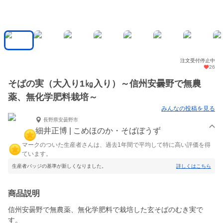
注文受付停止中
26
そばの実（大入り1㎏入り）～信州安曇野で無農
薬、無化学肥料栽培～
みんなの投稿を見る
長野県安曇野市
細井正博 | こめほのか・そばぼうず
マークのついた生産者さんは、過去1年間で平均して特に高い評価を得
ています。
生産者バッジの基準が新しくなりました。
詳しくはこちら
商品説明
信州安曇野で無農薬、無化学肥料で栽培した玄そばのむき実で
す。