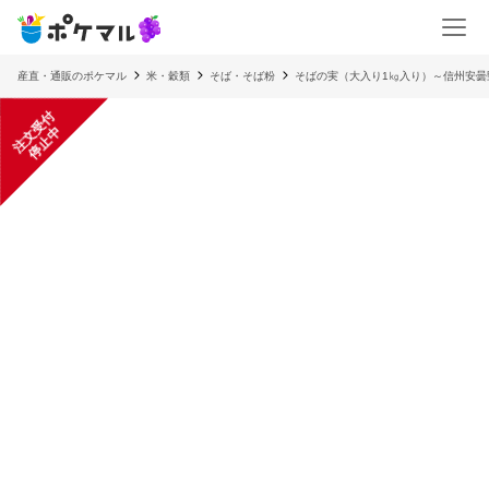
産直・通販のポケマル
米・穀類
そば・そば粉
そばの実（大入り1㎏入り）～信州安曇
注
文
受
付
停
止
中