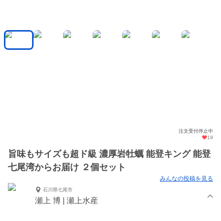
注文受付停止中
19
旨味もサイズも超ド級 濃厚岩牡蠣 能登キング 能登
七尾湾からお届け ２個セット
みんなの投稿を見る
石川県七尾市
瀬上 博 | 瀬上水産