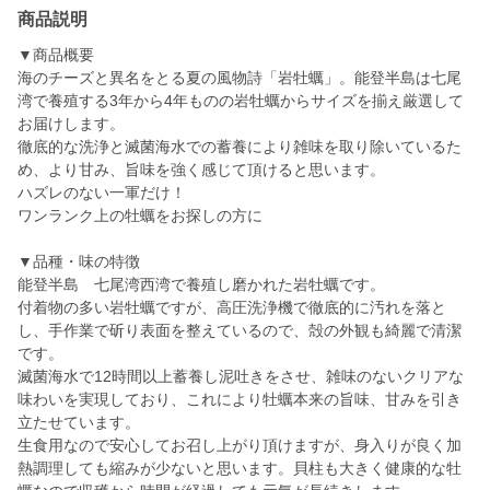
商品説明
▼商品概要
海のチーズと異名をとる夏の風物詩「岩牡蠣」。能登半島は七尾
湾で養殖する3年から4年ものの岩牡蠣からサイズを揃え厳選して
お届けします。
徹底的な洗浄と滅菌海水での蓄養により雑味を取り除いているた
め、より甘み、旨味を強く感じて頂けると思います。
ハズレのない一軍だけ！
ワンランク上の牡蠣をお探しの方に
▼品種・味の特徴
能登半島 七尾湾西湾で養殖し磨かれた岩牡蠣です。
付着物の多い岩牡蠣ですが、高圧洗浄機で徹底的に汚れを落と
し、手作業で斫り表面を整えているので、殻の外観も綺麗で清潔
です。
滅菌海水で12時間以上蓄養し泥吐きをさせ、雑味のないクリアな
味わいを実現しており、これにより牡蠣本来の旨味、甘みを引き
立たせています。
生食用なので安心してお召し上がり頂けますが、身入りが良く加
熱調理しても縮みが少ないと思います。貝柱も大きく健康的な牡