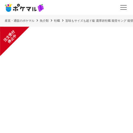
産直・通販のポケマル
魚介類
牡蠣
旨味もサイズも超ド級 濃厚岩牡蠣 能登キング 能
注
文
受
付
停
止
中