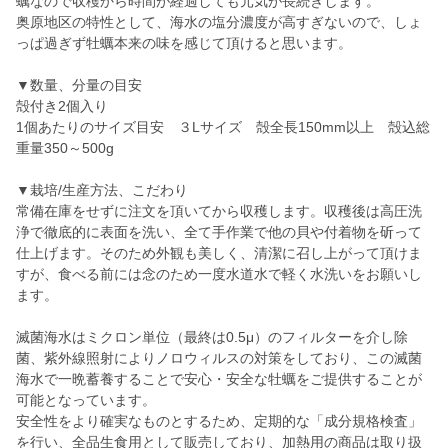
蠣なので収穫から時間が経過しても元気が長続きします。
奥原地区の特性として、海水の塩分濃度が高すぎないので、しょ
っぱ過ぎず牡蠣本来の味を感じて頂けると思います。
▼数量、分量の目安
殻付き2個入り
1個あたりのサイズ目安 ３Lサイズ 殻全長150mm以上 殻込総
重量350～500g
▼栽培/生産方法、こだわり
常備在庫をせずに注文を頂いてから収穫します。収穫後は高圧洗
浄で徹底的に表面を洗い、全て手作業で他の貝や付着物を斫って
仕上げます。そのため外観も美しく、清潔に召し上がって頂けま
すが、食べる前には念のため一度水道水で軽く水洗いをお願いし
ます。
滅菌海水はミクロン単位（最終は0.5μ）のフィルターを介し除
菌、紫外線照射によりノロウィルスの対策をしており、この滅菌
海水で一晩蓄養することで安心・安全な牡蠣をご提供することが
可能となっています。
安全性をより確実なものとするため、定期的な「成分規格検査」
を行い、全品生食用として販売しており、加熱用の商品は取り扱