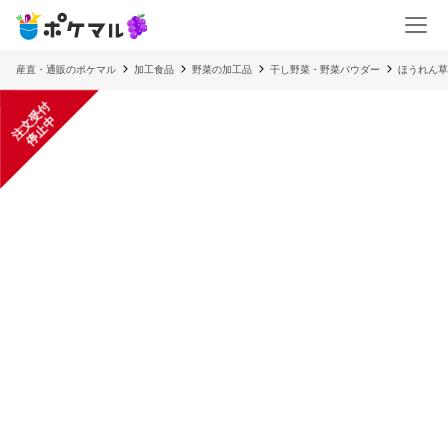
産直・通販のポケマル
加工食品
野菜の加工品
干し野菜・野菜パウダー
ほうれん草
注
文
受
付
停
止
中