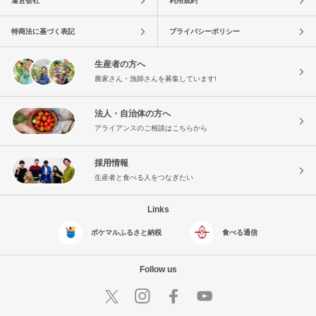
運営会社
利用規約
特商法に基づく表記
プライバシーポリシー
生産者の方へ
農家さん・漁師さんを募集しています!
法人・自治体の方へ
アライアンスのご相談はこちらから
採用情報
生産者と食べる人をつなぎたい
Links
ポケマルふるさと納税
食べる通信
Follow us