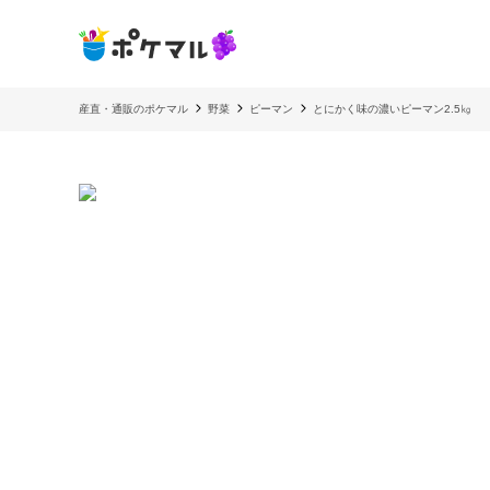
産直・通販のポケマル
野菜
ピーマン
とにかく味の濃いピーマン2.5㎏