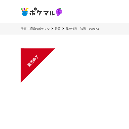
産直・通販のポケマル
野菜
風来特製 味噌 800g×2
販売終了