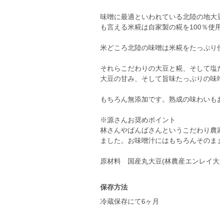
味噌に最適といわれている北陸の地大
も言える米糀は自家製の糀を100％使
米どころ北陸の味噌は米糀をたっぷり
それらこだわりの大豆と糀、そして塩
大豆の甘み、そして旨味たっぷりの味
もちろん無添加です。熟成の味わいも
※源さんお奨めポイント
林さんやばんばさんというこだわり農
ました。お味噌汁にはもちろんそのま
原材料 国産丸大豆(林農産エンレイ
保存方法
冷蔵保存にて6ヶ月