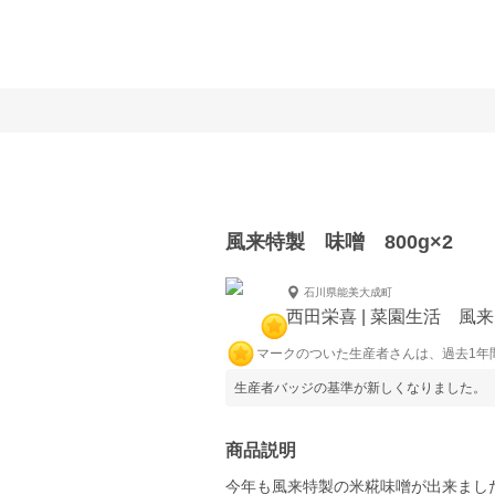
風来特製 味噌 800g×2
石川県能美大成町
西田栄喜 | 菜園生活 風来
マークのついた生産者さんは、過去1年
生産者バッジの基準が新しくなりました。
商品説明
今年も風来特製の米糀味噌が出来まし