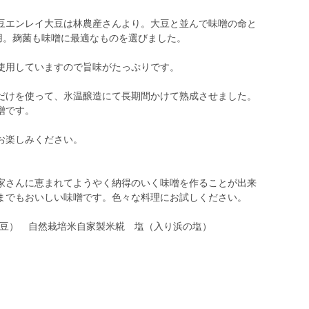
豆エンレイ大豆は林農産さんより。大豆と並んで味噌の命と
用。麹菌も味噌に最適なものを選びました。
使用していますので旨味がたっぷりです。
だけを使って、氷温醸造にて長期間かけて熟成させました。
噌です。
お楽しみください。
家さんに恵まれてようやく納得のいく味噌を作ることが出来
までもおいしい味噌です。色々な料理にお試しください。
大豆） 自然栽培米自家製米糀 塩（入り浜の塩）