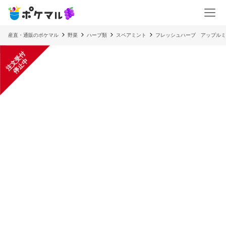
産直・通販のポケマル
野菜
ハーブ類
スペアミント
フレッシュハーブ アップルミ
注
文
受
付
停
止
中