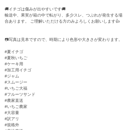
🚚イチゴは傷みが出やすいです🚚
輸送中、果実が箱の中で転がり、多少スレ、つぶれが発生する場
合あります。 ご理解いただける方のみよろしくお願いします👍️
📷️写真は見本ですので、時期により色形や大きさが変わります。
#夏イチゴ
#夏秋いちご
#ケーキ用
#加工用イチゴ
#ジャム
#スムージー
#いちご大福
#フルーツサンド
#農家直送
#いちご農家
#大容量
#訳アリ
#規格外