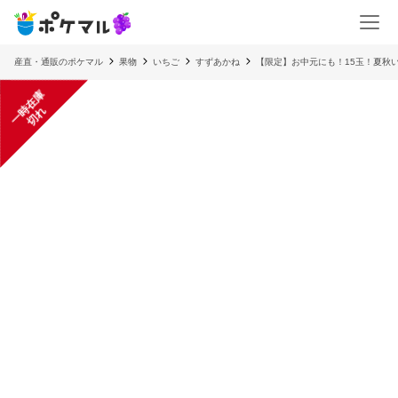
産直・通販のポケマル
果物
いちご
すずあかね
【限定】お中元にも！15玉！夏秋
一
在
庫
切
時
れ