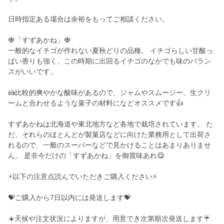
日時指定ある場合は余裕をもってご相談ください。
🍓「すずあかね」🍓
一般的なイチゴが作れない夏秋どりの品種。 イチゴらしい甘酸っ
ぱい香りも強く、この時期に出回るイチゴのなかでも味のバラン
スがいいです。
🍰比較的爽やかな酸味があるので、ジャムやスムージー、生クリ
ームと合わせるような菓子の材料になどオススメです👍️
すずあかねは北海道や東北地方など各地で栽培されています。 た
だ、それらのほとんどが製菓店などに向けた業務用として出荷さ
れるので、一般のスーパーなどで見かけることはあまりありませ
ん。 是非今だけの「すずあかね」を御賞味あれ😋
⚡️以下の注意点読んでいただきご購入ください⚡️
💝ご購入から7日以内には発送します💝
☀️天候や注文状況によりますが、用意でき次第順次発送します☔️