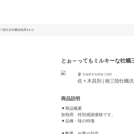
！殼付き牡蠣加熱用3キロ
とぉ～ってもミルキーな牡蠣
宮城県本吉郡南三陸町
佐々木昌則 | 南三陸牡蠣
商品説明
▼商品概要
加熱用 特別感謝価格です。
▼品種・味の特徴
▼数量、分量の目安