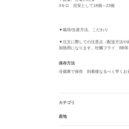
3キロ 目安として18個～23個
▼栽培/生産方法、こだわり
▼注文に際しての注意点（配送方法
加熱用になります。牡蠣フライ BB等
保存方法
冷蔵庫で保存 到着後なるべく早くお
カテゴリ
産地