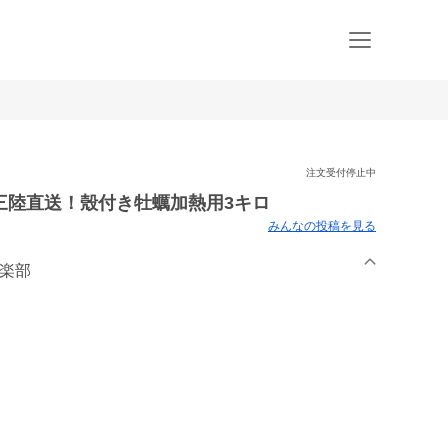
注文受付停止中
三陸直送！殼付き牡蠣加熱用3キロ
みんなの投稿を見る
倶楽部