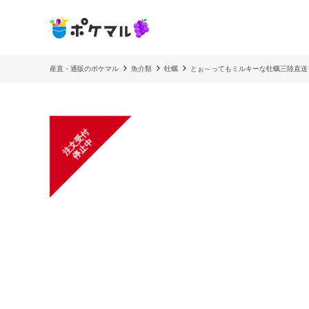
産直・通販のポケマル
魚介類
牡蠣
とぉ～ってもミルキーな牡蠣三陸直送
注
文
受
付
停
止
中