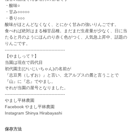
・酸味○
・甘み○○○○○
・香り○○○
酸味がほとんどなくなく、とにかく甘みの強いりんごです。
食べれば絶対はまる極甘品種。まだまだ生産量が少なく、日に当
たると月のようにほんのり赤く色がつく、人気急上昇中、話題の
りんごです。
----------------------------------------
【やましって？】
当園は現在で四代目
初代園主(ひいじいちゃん)の名前が
『志豆男（しずお）』と言い、北アルプスの麓と言うことで
『山』に『志』でやまし。
それが当園の屋号となりました。
----------------------------------------
やまし平林農園
Facebook やまし平林農園
Instagram Shinya Hirabayashi
保存方法