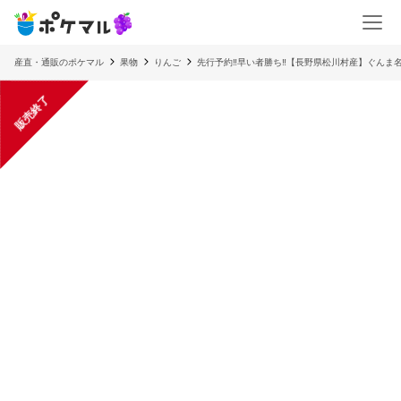
産直・通販のポケマル
果物
りんご
先行予約‼︎早い者勝ち‼︎【長野県松川村産】ぐんま
販売終了