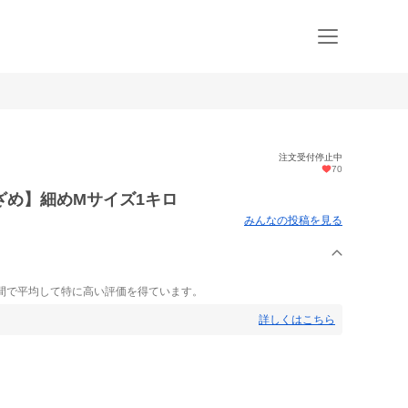
注文受付停止中
70
ざめ】細めMサイズ1キロ
みんなの投稿を見る
間で平均して特に高い評価を得ています。
詳しくはこちら