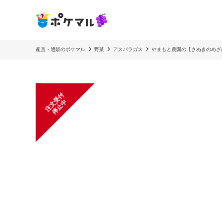
産直・通販のポケマル
野菜
アスパラガス
やまもと農園の【さぬきのめざ
注
文
受
付
停
止
中