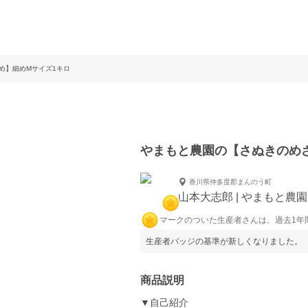
め】細めMサイズ1キロ
やまもと農園の【さぬきのめ
香川県仲多度郡まんのう町
山本大志郎 | やまもと農園
マークのついた生産者さんは、過去1年
生産者バッジの基準が新しくなりました。
商品説明
▼自己紹介