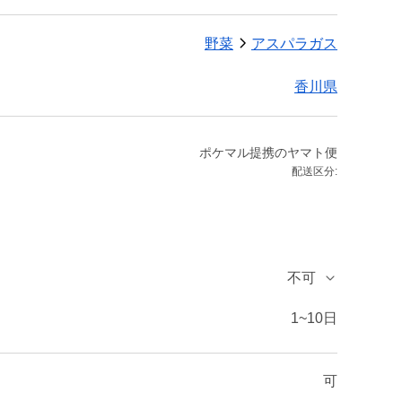
野菜
アスパラガス
香川県
ポケマル提携のヤマト便
配送区分:
不可
1~10日
可