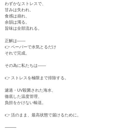
わずかなストレスで、
甘みは失われ、
食感は崩れ、
余韻は濁る。
旨味は全部流れる。
正解は——
👉 ペーパーで水気とるだけ
それで完成。
その為に私たちは——
👉 ストレスを極限まで排除する。
濾過・UV殺菌された海水、
徹底した温度管理、
負担をかけない輸送。
👉 活のまま、最高状態で届けるために。
⸻