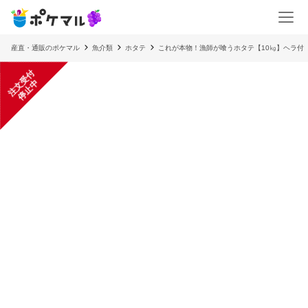
産直・通販のポケマル
魚介類
ホタテ
これが本物！漁師が喰うホタテ【10㎏】ヘラ付
注
文
受
付
停
止
中