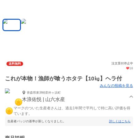
注文受付停止中
送料無料
16
これが本物！漁師が喰うホタテ【10㎏】ヘラ付
みんなの投稿を見る
青森県東津軽郡外ヶ浜町
木浪佑悦 | 山六水産
マークのついた生産者さんは、過去1年間で平均して特に高い評価を得
ています。
生産者バッジの基準が新しくなりました。
詳しくはこちら