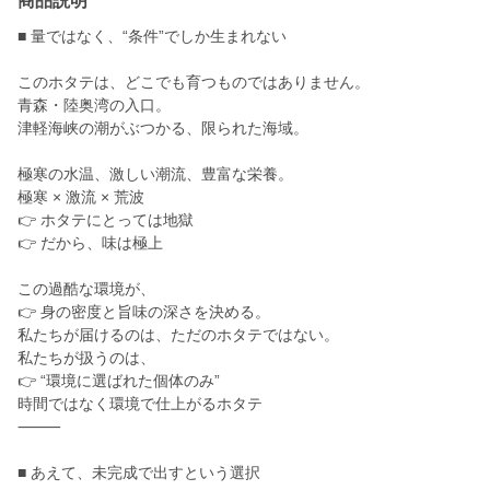
商品説明
■ 量ではなく、“条件”でしか生まれない
このホタテは、どこでも育つものではありません。
青森・陸奥湾の入口。
津軽海峡の潮がぶつかる、限られた海域。
極寒の水温、激しい潮流、豊富な栄養。
極寒 × 激流 × 荒波
👉 ホタテにとっては地獄
👉 だから、味は極上
この過酷な環境が、
👉 身の密度と旨味の深さを決める。
私たちが届けるのは、ただのホタテではない。
私たちが扱うのは、
👉 “環境に選ばれた個体のみ”
時間ではなく環境で仕上がるホタテ
⸻
■ あえて、未完成で出すという選択