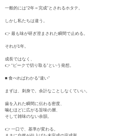
一般的には“2年＝完成”とされるホタテ。
しかし私たちは違う。
👉 最も味が研ぎ澄まされた瞬間で止める。
それが1年。
成長ではなく、
👉 “ピークで切り取る”という発想。
■ 食べればわかる“違い”
まずは、刺身で。余計なことしなくていい。
歯を入れた瞬間に伝わる密度、
噛むほどに広がる旨味の層、
そして雑味のない余韻。
👉 一口で、基準が変わる。
まさに自然が仕上げた未完成の完成形