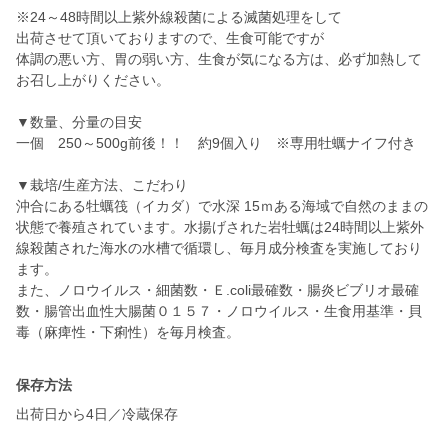
※24～48時間以上紫外線殺菌による滅菌処理をして
出荷させて頂いておりますので、生食可能ですが
体調の悪い方、胃の弱い方、生食が気になる方は、必ず加熱して
お召し上がりください。
▼数量、分量の目安
一個 250～500g前後！！ 約9個入り ※専用牡蠣ナイフ付き
▼栽培/生産方法、こだわり
沖合にある牡蠣筏（イカダ）で水深 15ｍある海域で自然のままの
状態で養殖されています。水揚げされた岩牡蠣は24時間以上紫外
線殺菌された海水の水槽で循環し、毎月成分検査を実施しており
ます。
また、ノロウイルス・細菌数・Ｅ.coli最確数・腸炎ビブリオ最確
数・腸管出血性大腸菌０１５７・ノロウイルス・生食用基準・貝
毒（麻痺性・下痢性）を毎月検査。
保存方法
出荷日から4日／冷蔵保存