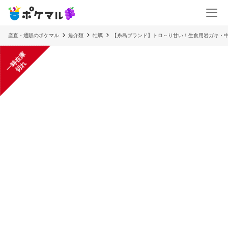
産直・通販のポケマル
魚介類
牡蠣
【糸島ブランド】トロ～り甘い！生食用岩ガキ・中
一
在
庫
切
時
れ