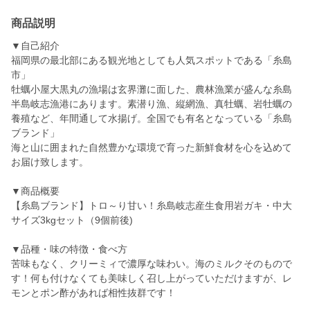
商品説明
▼自己紹介
福岡県の最北部にある観光地としても人気スポットである「糸島
市」
牡蠣小屋大黒丸の漁場は玄界灘に面した、農林漁業が盛んな糸島
半島岐志漁港にあります。素潜り漁、縦網漁、真牡蠣、岩牡蠣の
養殖など、年間通して水揚げ。全国でも有名となっている「糸島
ブランド」
海と山に囲まれた自然豊かな環境で育った新鮮食材を心を込めて
お届け致します。
▼商品概要
【糸島ブランド】トロ～り甘い！糸島岐志産生食用岩ガキ・中大
サイズ3kgセット（9個前後)
▼品種・味の特徴・食べ方
苦味もなく、クリーミィで濃厚な味わい。海のミルクそのもので
す！何も付けなくても美味しく召し上がっていただけますが、レ
モンとポン酢があれば相性抜群です！