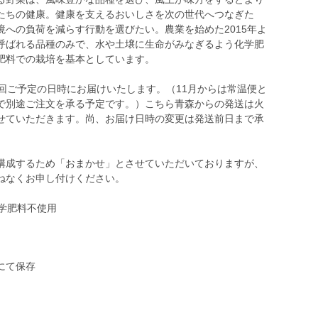
たちの健康。健康を支えるおいしさを次の世代へつなぎた
への負荷を減らす行動を選びたい。農業を始めた2015年よ
呼ばれる品種のみで、水や土壌に生命がみなぎるよう化学肥
肥料での栽培を基本としています。
回ご予定の日時にお届けいたします。（11月からは常温便と
で別途ご注文を承る予定です。）こちら青森からの発送は火
せていただきます。尚、お届け日時の変更は発送前日まで承
構成するため「おまかせ」とさせていただいておりますが、
ねなくお申し付けください。
化学肥料不使用
にて保存