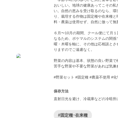
おいしい。地球の健康あってこその私
い。自然の恵みを受け取るのなら、環境
り、栽培する作物は固定種や在来種と
料・農薬は使用せず、自然に倣って無
６月〜10月の期間、クール便にて月１
なるため、ポケマルのシステムの関係
曜・木曜を軸に、その他は応相談とさ
りますのでご遠慮なく。
野菜の内容は基本、状態の良い野菜で
苦手な野菜や不要な野菜があれば気兼
#野菜セット #固定種 #農薬不使用 #
保存方法
直射日光を避け、冷蔵庫などの冷暗所
#固定種･在来種