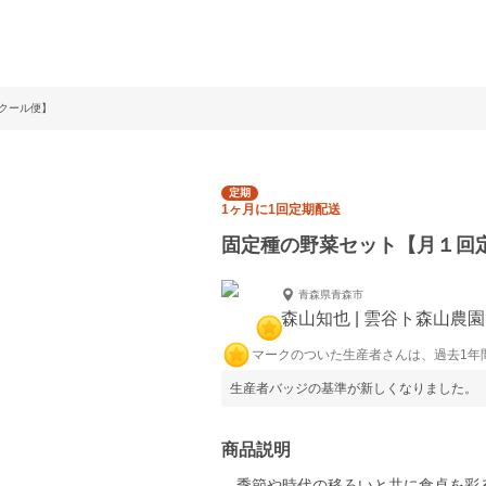
クール便】
定期
1ヶ月に1回定期配送
固定種の野菜セット【月１回
青森県青森市
森山知也 | 雲谷ト森山農園
マークのついた生産者さんは、過去1年
生産者バッジの基準が新しくなりました。
商品説明
季節や時代の移ろいと共に食卓を彩る