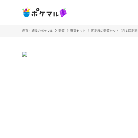
産直・通販のポケマル
野菜
野菜セット
固定種の野菜セット【月１回定期