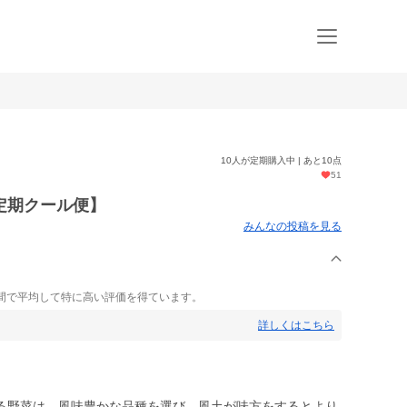
10人が定期購入中 | あと10点
51
定期クール便】
みんなの投稿を見る
間で平均して特に高い評価を得ています。
詳しくはこちら
野菜は、風味豊かな品種を選び、風土が味方をするとより