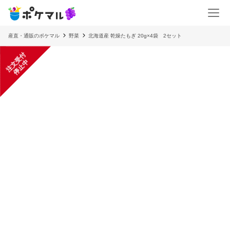
産直・通販のポケマル
野菜
北海道産 乾燥たもぎ 20g×4袋 2セット
注
文
受
付
停
止
中