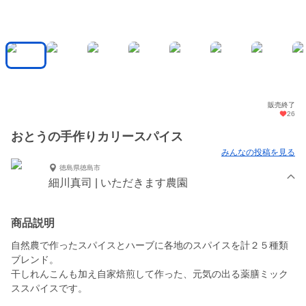
販売終了
26
おとうの手作りカリースパイス
みんなの投稿を見る
徳島県徳島市
細川真司 | いただきます農園
商品説明
自然農で作ったスパイスとハーブに各地のスパイスを計２５種類
ブレンド。
干しれんこんも加え自家焙煎して作った、元気の出る薬膳ミック
ススパイスです。