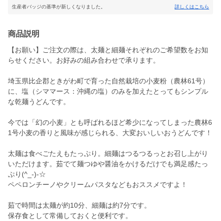
生産者バッジの基準が新しくなりました。
詳しくはこちら
商品説明
【お願い】ご注文の際は、太麺と細麺それぞれのご希望数をお知
らせください。お好みの組み合わせで承ります。
埼玉県比企郡ときがわ町で育った自然栽培の小麦粉（農林61号）
に、塩（シママース：沖縄の塩）のみを加えたとってもシンプル
な乾麺うどんです。
今では「幻の小麦」とも呼ばれるほど希少になってしまった農林6
1号小麦の香りと風味が感じられる、大変おいしいおうどんです！
太麺は食べごたえもたっぷり。細麺はつるつるっとお召し上がり
いただけます。茹でて麺つゆや醤油をかけるだけでも満足感たっ
ぷり(^_-)-☆
ペペロンチーノやクリームパスタなどもおススメですよ！
茹で時間は太麺が約10分、細麺は約7分です。
保存食として常備しておくと便利です。