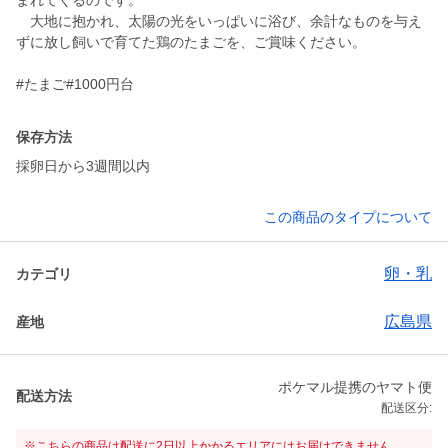
まれてくるのです。
大地に抱かれ、太陽の光をいっぱいに浴び、余計なものを与え
ずに放し飼いで育てた鶏のたまごを、ご賞味ください。
#たまご#1000円台
保存方法
採卵日から3週間以内
この商品のタイプについて
卵・乳
カテゴリ
広島県
産地
ポケマル提携のヤマト便
配送方法
配送区分:
※こちらの商品は配送に2日以上かかるエリアにはお届けできません