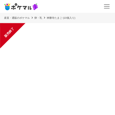
産直・通販のポケマル
卵・乳
神勝寺たまご (10個入り)
販売終了