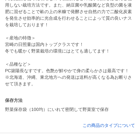
用しない栽培方法です。また、納豆菌や乳酸菌など良型の菌を液
肥に混ぜることで畝の上の米糠で発酵させ自然の力で二酸化炭素
を発生させ効率的に光合成を行わせることによって質の良いナス
を栽培しております！
＜産地の特徴＞
宮崎の日照量は国内トップクラスです！
冬でも暖かく野菜栽培の環境にはとても適してます！
＜品種など＞
PC築陽長なすです。色艶が鮮やかで身の柔らかさは最高です！
※北海道、沖縄、東北地方への発送は送料が高くなる為お断りさ
せて頂きます。
保存方法
野菜保存袋（100均）にいれて密閉して野菜室で保存
この商品のタイプについて