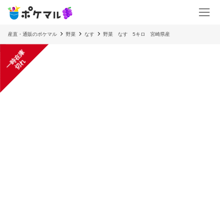
産直・通販のポケマル
野菜
なす
野菜 なす 5キロ 宮崎県産
一
在
庫
切
時
れ