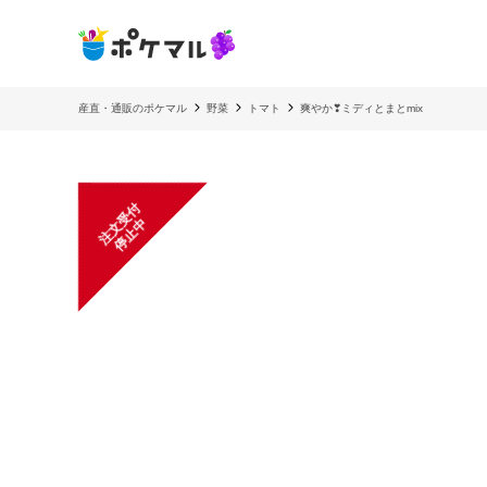
産直・通販のポケマル
野菜
トマト
爽やか❣ミディとまとmix
注
文
受
付
停
止
中