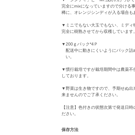
完全にmixになっていますので分ける
稀に、オレンジシンディが入る場合も
▼ミニでもない大玉でもない、ミディ
完全に樹熟させてから収穫しています
▼200ｇパック*4Ｐ
配送中に動きにくいようにパ
い。
▼慣行栽培ですが栽培期間中は農薬不
しております。
▼野菜は生き物ですので、予期せぬ出
来ませんのでご了承ください。
【注意】色付きの状態次第で発送日時
ださい。
保存方法