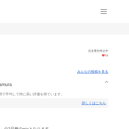
注文受付停止中
59
みんなの投稿を見る
mura
間で平均して特に高い評価を得ています。
詳しくはこちら
」の2品種のmixとなります。