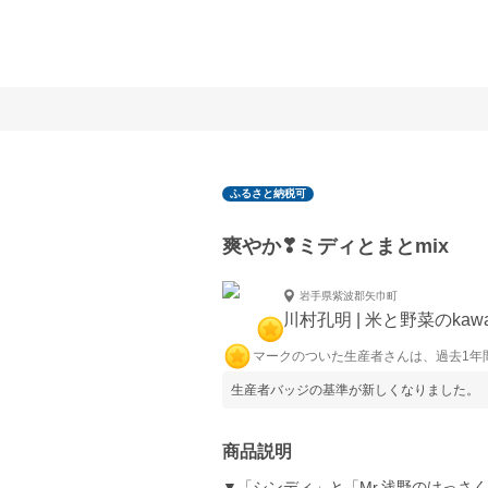
ふるさと納税可
爽やか❣ミディとまとmix
岩手県紫波郡矢巾町
川村孔明 | 米と野菜のkawa
マークのついた生産者さんは、過去1年
生産者バッジの基準が新しくなりました。
商品説明
▼「シンディ」と「Mr.浅野のけっさく