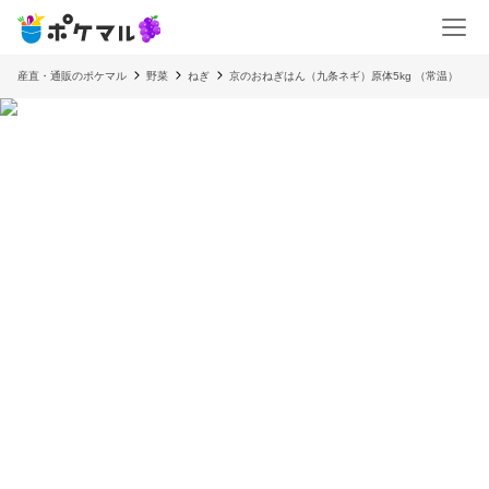
産直・通販のポケマル
野菜
ねぎ
京のおねぎはん（九条ネギ）原体5kg （常温）