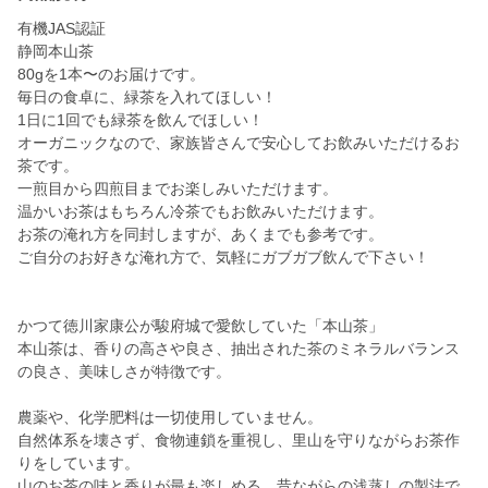
有機JAS認証
静岡本山茶
80gを1本〜のお届けです。
毎日の食卓に、緑茶を入れてほしい！
1日に1回でも緑茶を飲んでほしい！
オーガニックなので、家族皆さんで安心してお飲みいただけるお
茶です。
一煎目から四煎目までお楽しみいただけます。
温かいお茶はもちろん冷茶でもお飲みいただけます。
お茶の淹れ方を同封しますが、あくまでも参考です。
ご自分のお好きな淹れ方で、気軽にガブガブ飲んで下さい！
かつて徳川家康公が駿府城で愛飲していた「本山茶」
本山茶は、香りの高さや良さ、抽出された茶のミネラルバランス
の良さ、美味しさが特徴です。
農薬や、化学肥料は一切使用していません。
自然体系を壊さず、食物連鎖を重視し、里山を守りながらお茶作
りをしています。
山のお茶の味と香りが最も楽しめる、昔ながらの浅蒸しの製法で