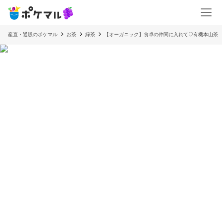
産直・通販のポケマル
お茶
緑茶
【オーガニック】食卓の仲間に入れて♡有機本山茶