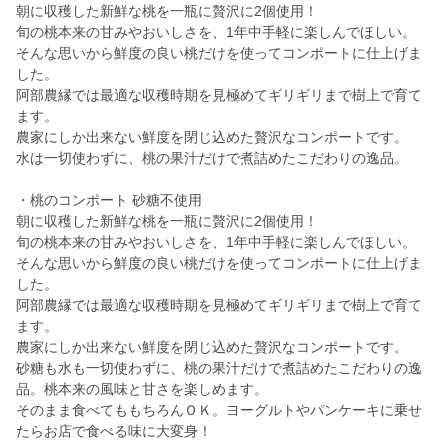
朝に収穫した新鮮な桃を一瓶に贅沢に2個使用！
旬の桃本来の甘みやおいしさを、1年中手軽に楽しんでほしい。
そんな思いから鮮度の良い桃だけを使ってコンポートに仕上げま
した。
阿部農縁では最適な収穫時期を見極めてギリギリまで樹上で育て
ます。
農家にしか出来ない鮮度を閉じ込めた贅沢なコンポートです。
水は一切使わずに、桃の果汁だけで煮詰めたこだわりの逸品。
・桃のコンポート 砂糖不使用
朝に収穫した新鮮な桃を一瓶に贅沢に2個使用！
旬の桃本来の甘みやおいしさを、1年中手軽に楽しんでほしい。
そんな思いから鮮度の良い桃だけを使ってコンポートに仕上げま
した。
阿部農縁では最適な収穫時期を見極めてギリギリまで樹上で育て
ます。
農家にしか出来ない鮮度を閉じ込めた贅沢なコンポートです。
砂糖も水も一切使わずに、桃の果汁だけで煮詰めたこだわりの逸
品。桃本来の風味と甘さを楽しめます。
そのまま食べてももちろんＯＫ。ヨーグルトやパンケーキに乗せ
たらお店で食べる味に大変身！