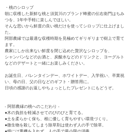
・桃のシロップ
朝に収穫した新鮮な桃と須賀川のブランド蜂蜜の伝右衛門はちみ
つを、1年中手軽に楽しんでほしい。
そんな思いから鮮度の良い桃だけを使ってシロップに仕上げまし
た。
阿部農縁では最適な収穫時期を見極めてギリギリまで樹上で育て
ます。
農家にしか出来ない鮮度を閉じ込めた贅沢なシロップを、
シャンパンなどのお酒と、炭酸水などのドリンクと、ヨーグルト
などのデザートと一緒にお楽しみください。
お誕生日、バレンタインデー、ホワイトデー、入学祝い、卒業祝
い、母の日、父の日などのギフト・贈答用に。
日頃の感謝のお返しやちょっとしたプレゼントにもどうぞ。
- 阿部農縁の桃へのこだわり -
●木の負担を軽減させてのびのびと育てる。
●土を柔らかく保ち、根に優しく育ちやすい環境づくり。
●微生物を殺してしまう除草剤は使わず人の手で除草。
●畑には重機を入れず、人の手で最小限の消毒。