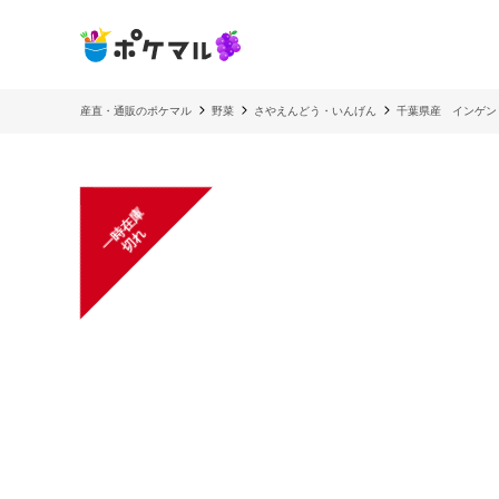
産直・通販のポケマル
野菜
さやえんどう・いんげん
千葉県産 インゲン
一
在
庫
切
時
れ