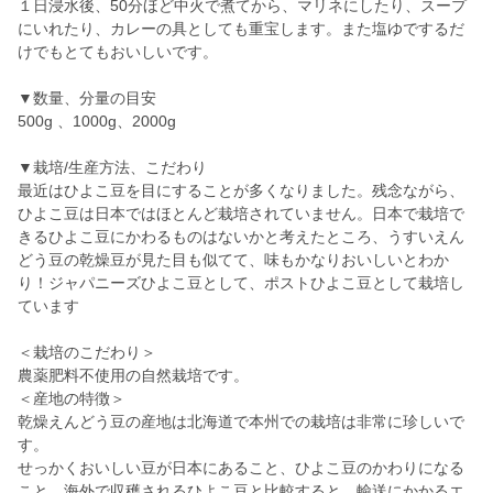
１日浸水後、50分ほど中火で煮てから、マリネにしたり、スープ
にいれたり、カレーの具としても重宝します。また塩ゆでするだ
けでもとてもおいしいです。
▼数量、分量の目安
500g 、1000g、2000g
▼栽培/生産方法、こだわり
最近はひよこ豆を目にすることが多くなりました。残念ながら、
ひよこ豆は日本ではほとんど栽培されていません。日本で栽培で
きるひよこ豆にかわるものはないかと考えたところ、うすいえん
どう豆の乾燥豆が見た目も似てて、味もかなりおいしいとわか
り！ジャパニーズひよこ豆として、ポストひよこ豆として栽培し
ています
＜栽培のこだわり＞
農薬肥料不使用の自然栽培です。
＜産地の特徴＞
乾燥えんどう豆の産地は北海道で本州での栽培は非常に珍しいで
す。
せっかくおいしい豆が日本にあること、ひよこ豆のかわりになる
こと、海外で収穫されるひよこ豆と比較すると、輸送にかかるエ