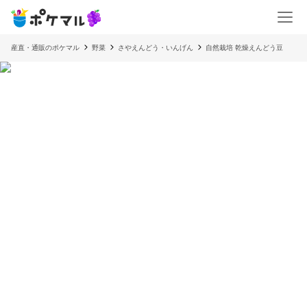
産直・通販のポケマル
野菜
さやえんどう・いんげん
自然栽培 乾燥えんどう豆