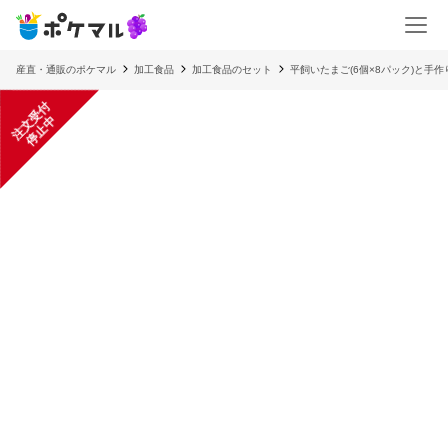
産直・通販のポケマル
加工食品
加工食品のセット
平飼いたまご(6個×8パック)と手
注
文
受
付
停
止
中