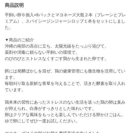
商品説明
平飼い卵６個入×8パックとマヨネーズ大瓶２本（プレーンとプレ
ミアム）、スパイシージンジャーシロップ１本をセットにしまし
た。
▼商品のご紹介
沖縄の南部の高台に立ち、太陽光線をたっぷり浴びて、
薬剤や消毒に頼らない平飼いの環境で、
のびのびとストレスなくすごす鶏から生まれた卵です。
餌には発酵ぼかしを混ぜ、鶏の健康管理にも微生物を活用してい
ます。
毎朝刈り取る新鮮な青草を与えることで、活きた酵素を取り入れ
ています。
鶏本来の習性にあったストレスのない生活を送った鶏の卵は臭み
が抑えられ、白身がすっきりとした味わいです。
卵はクリアな風味をもっとも楽しんでいただける卵かけごはん、
ゆで卵にしてぜひ一度お試しください。