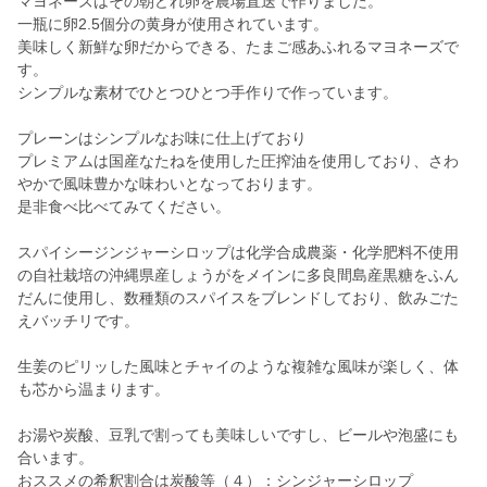
マヨネーズはその朝どれ卵を農場直送で作りました。
一瓶に卵2.5個分の黄身が使用されています。
美味しく新鮮な卵だからできる、たまご感あふれるマヨネーズで
す。
シンプルな素材でひとつひとつ手作りで作っています。
プレーンはシンプルなお味に仕上げており
プレミアムは国産なたねを使用した圧搾油を使用しており、さわ
やかで風味豊かな味わいとなっております。
是非食べ比べてみてください。
スパイシージンジャーシロップは化学合成農薬・化学肥料不使用
の自社栽培の沖縄県産しょうがをメインに多良間島産黒糖をふん
だんに使用し、数種類のスパイスをブレンドしており、飲みごた
えバッチリです。
生姜のピリッした風味とチャイのような複雑な風味が楽しく、体
も芯から温まります。
お湯や炭酸、豆乳で割っても美味しいですし、ビールや泡盛にも
合います。
おススメの希釈割合は炭酸等（４）：シンジャーシロップ