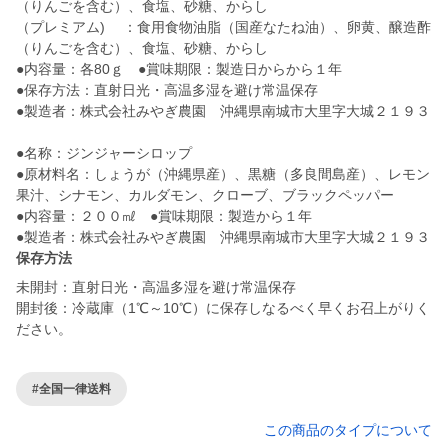
（りんごを含む）、食塩、砂糖、からし
（プレミアム) ：食用食物油脂（国産なたね油）、卵黄、醸造酢
（りんごを含む）、食塩、砂糖、からし
●内容量：各80ｇ ●賞味期限：製造日からから１年
●保存方法：直射日光・高温多湿を避け常温保存
●製造者：株式会社みやぎ農園 沖縄県南城市大里字大城２１９３
●名称：ジンジャーシロップ
●原材料名：しょうが（沖縄県産）、黒糖（多良間島産）、レモン
果汁、シナモン、カルダモン、クローブ、ブラックペッパー
●内容量：２００㎖ ●賞味期限：製造から１年
保存方法
未開封：直射日光・高温多湿を避け常温保存
開封後：冷蔵庫（1℃～10℃）に保存しなるべく早くお召上がりく
ださい。
#全国一律送料
この商品のタイプについて