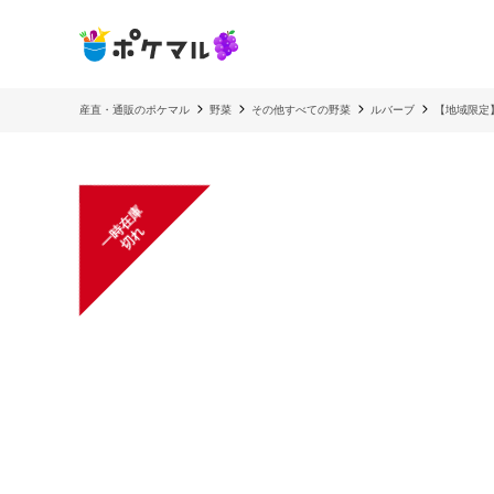
産直・通販のポケマル
野菜
その他すべての野菜
ルバーブ
【地域限定
一
在
庫
切
時
れ