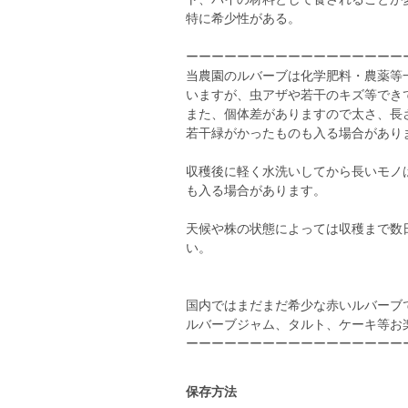
特に希少性がある。
ーーーーーーーーーーーーーーーーー
当農園のルバーブは化学肥料・農薬等
いますが、虫アザや若干のキズ等でき
また、個体差がありますので太さ、長
若干緑がかったものも入る場合があり
収穫後に軽く水洗いしてから長いモノ
も入る場合があります。
天候や株の状態によっては収穫まで数
い。
国内ではまだまだ希少な赤いルバーブ
ルバーブジャム、タルト、ケーキ等お
ーーーーーーーーーーーーーーーーー
保存方法