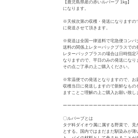
【鹿児島県産の赤いルバーブ 1kg】
になります。
※天候次第の収穫・発送になりますの
に発送させて頂きます。
※発送は全国一律送料で宅急便コンパ
送料の関係上レターパックプラスでの
レターパックプラスの場合は日時指定
なりますので、平日のみの発送になり
その点ご了承の上ご購入ください。
※常温便での発送となりますので、お
収穫当日に発送しますので新鮮なもの
ますことご理解の上ご購入お願い致し
ーーーーーーーーーーーーーーーーー
〇ルバーブとは
タデ科ダイオウ属に属する野菜で、見
とする。国内ではまだまだ馴染みが薄
ト、パイの材料として食されることが