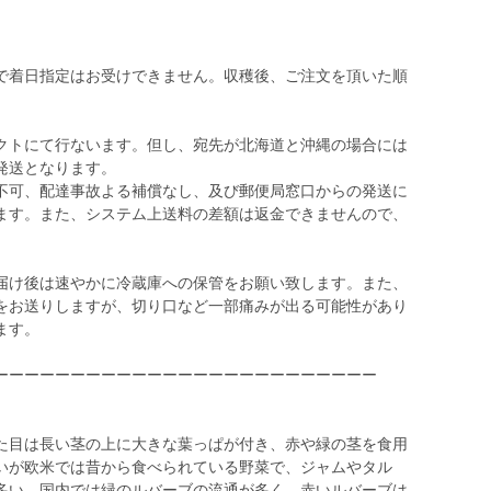
で着日指定はお受けできません。収穫後、ご注文を頂いた順
クトにて行ないます。但し、宛先が北海道と沖縄の場合には
発送となります。
不可、配達事故よる補償なし、及び郵便局窓口からの発送に
ます。また、システム上送料の差額は返金できませんので、
届け後は速やかに冷蔵庫への保管をお願い致します。また、
をお送りしますが、切り口など一部痛みが出る可能性があり
ます。
ーーーーーーーーーーーーーーーーーーーーーーーーー
た目は長い茎の上に大きな葉っぱが付き、赤や緑の茎を食用
いが欧米では昔から食べられている野菜で、ジャムやタル
多い。国内では緑のルバーブの流通が多く、赤いルバーブは