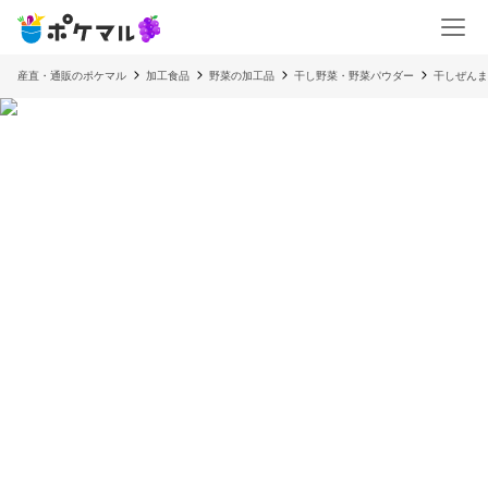
産直・通販のポケマル
加工食品
野菜の加工品
干し野菜・野菜パウダー
干しぜんま