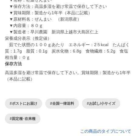
▼名称：乾燥ぜんまい
▼保存方法：高温多湿を避け常温で保存して下さい
▼賞味期限：製造から1年半（本品に記載）
▼原材料名：ぜんまい （新潟県産）
▼内容量：８０ｇ
▼製造者：早川農園 新潟県上越市大島区仁上
栄養成分表示（推定値）
茹でた状態の１００ｇあたり エネルギー：2５kcal たんぱく
質：1.7g 脂質：0.1g 炭水化物：6.8g 食物繊維：5.2g 食塩
保存方法
高温多湿を避け常温で保存して下さい。賞味期限：製造から1年半
（本品に記載）
#ポストにお届け
#全国一律送料
#お試し/小サイズ
#固定種･在来種
この商品のタイプについて