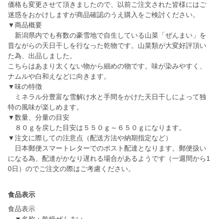
価格も変更させて頂きましたので、以前ご注文された皆様にはご
迷惑をおかけしますが商品確認のうえ購入をご検討ください。
▼商品概要
新潟県内でも有数の豪雪地で自生している山菜「ぜんまい」を
昔ながらの天日干しを行なった乾物です。山菜類が大変好評頂い
た為、出品しました。
こちらはあまり太くない物から細めの物です。味が染みやすく、
ナムルや白和えなどに向きます。
▼味の特徴
ミネラル分豊富な雪解け水と手間をかけた天日干しによって独
特の風味が楽しめます。
▼数量、分量の目安
８０ｇを戻した目安は５５０ｇ～６５０ｇになります。
▼注文に際しての注意点（配送方法や納期指定など）
日本郵便スマートレターでのポスト配達となります。郵便扱い
になる為、配達がかなり遅れる場合があるようです（一週間から1
0日）のでご注文の際はご考慮ください。
食品表示
食品表示