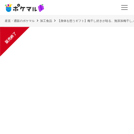
産直・通販のポケマル
加工食品
【身体を想うギフト】梅干し好きが唸る、無添加梅干し
販売終了