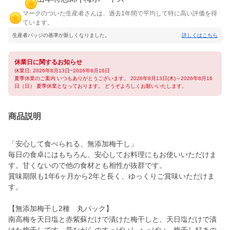
マークのついた生産者さんは、過去1年間で平均して特に高い評価を得
ています。
生産者バッジの基準が新しくなりました。
詳しくはこちら
休業日に関するお知らせ
休業日: 2026年8月13日~2026年8月16日
夏季休業のご案内 いつもありがとうございます。 2026年8月13日(木)～2026年8月16
日（日） 夏季休業となっております。 どうぞよろしくお願いいたします。
商品説明
「安心して食べられる、無添加梅干し」
毎日の食卓にはもちろん、安心してお料理にもお使いいただけま
す。甘くないので他の食材とも相性が抜群です。
賞味期限も1年6ヶ月から2年と長く、ゆっくりご賞味いただけま
す。
【無添加梅干し2種 丸パック】
南高梅を天日塩と赤紫蘇だけで漬けた梅干しと、天日塩だけで漬