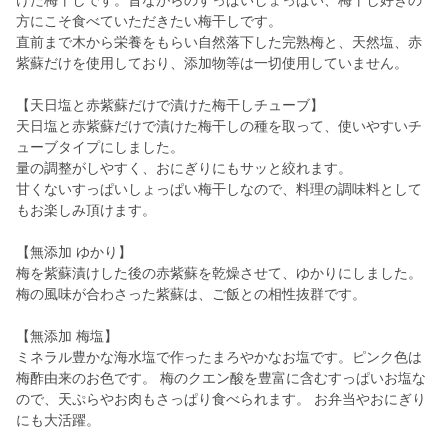
けた梅干しです。昔ながらのすっぱいしょっぱい、梅干し好きの
方にこそ食べていただきたい梅干しです。
直前まで木から栄養をもらい自然落下した完熟梅と、天然塩、赤
紫蘇だけを使用しており、添加物等は一切使用していません。
【天日塩と赤紫蘇だけで漬けた梅干しチューブ】
天日塩と赤紫蘇だけで漬けた梅干しの種を取って、使いやすいチ
ューブタイプにしました。
量の調整がしやすく、おにぎりにもサッと絞れます。
甘くないすっぱいしょっぱい梅干しなので、料理の調味料として
もお楽しみ頂けます。
【無添加 ゆかり】
梅を紫蘇漬けした後の赤紫蘇を乾燥させて、ゆかりにしました。
梅の風味が合わさった紫蘇は、ご飯との相性抜群です。
【無添加 梅塩】
ミネラル豊かな海水塩で作ったまろやかなお塩です。ピンク色は
梅酢由来のお色です。 梅のクエン酸を豊富に含むすっぱいお塩な
ので、天ぷらやお肉もさっぱり食べられます。 お弁当やおにぎり
にも大活躍。