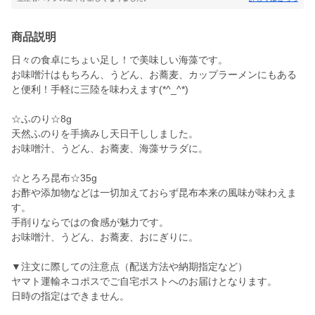
商品説明
日々の食卓にちょい足し！で美味しい海藻です。
お味噌汁はもちろん、うどん、お蕎麦、カップラーメンにもある
と便利！手軽に三陸を味わえます(*^_^*)
☆ふのり☆8g
天然ふのりを手摘みし天日干ししました。
お味噌汁、うどん、お蕎麦、海藻サラダに。
☆とろろ昆布☆35g
お酢や添加物などは一切加えておらず昆布本来の風味が味わえま
す。
手削りならではの食感が魅力です。
お味噌汁、うどん、お蕎麦、おにぎりに。
▼注文に際しての注意点（配送方法や納期指定など）
ヤマト運輸ネコポスでご自宅ポストへのお届けとなります。