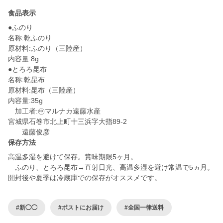
食品表示
●ふのり
名称:乾ふのり
原材料:ふのり（三陸産）
内容量:8g
●とろろ昆布
名称:乾昆布
原材料:昆布（三陸産）
内容量:35g
加工者:㊥マルナカ遠藤水産
宮城県石巻市北上町十三浜字大指89-2
保存方法
高温多湿を避けて保存。賞味期限5ヶ月。
ふのり、とろろ昆布→直射日光、高温多湿を避け常温で5ヵ月。
開封後や夏季は冷蔵庫での保存がオススメです。
#新◯◯
#ポストにお届け
#全国一律送料