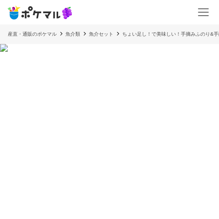
産直・通販のポケマル
魚介類
魚介セット
ちょい足し！で美味しい！手摘みふのり&手