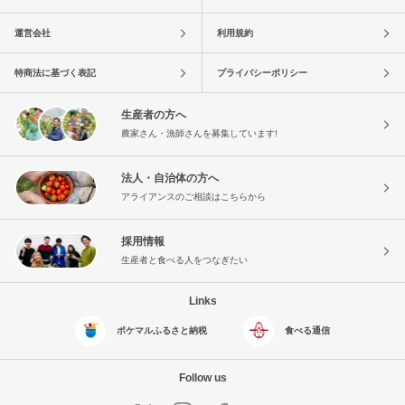
運営会社
利用規約
特商法に基づく表記
プライバシーポリシー
生産者の方へ
農家さん・漁師さんを募集しています!
法人・自治体の方へ
アライアンスのご相談はこちらから
採用情報
生産者と食べる人をつなぎたい
Links
ポケマルふるさと納税
食べる通信
Follow us