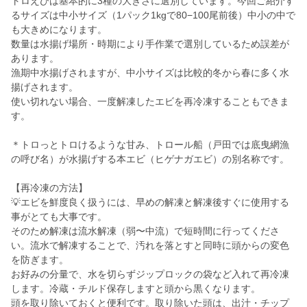
トロえびは基本的に3種の大きさに選別しています。今回ご紹介す
るサイズは中小サイズ（1パック1kgで80−100尾前後）中小の中で
も大きめになります。
数量は水揚げ場所・時期により手作業で選別しているため誤差が
あります。
漁期中水揚げされますが、中小サイズは比較的冬から春に多く水
揚げされます。
使い切れない場合、一度解凍したエビを再冷凍することもできま
す。
＊トロっとトロけるような甘み、トロール船（戸田では底曳網漁
の呼び名）が水揚げする本エビ（ヒゲナガエビ）の別名称です。
【再冷凍の方法】
💡エビを鮮度良く扱うには、早めの解凍と解凍後すぐに使用する
事がとても大事です。
そのため解凍は流水解凍（弱〜中流）で短時間に行ってくださ
い。流水で解凍することで、汚れを落とすと同時に頭からの変色
を防ぎます。
お好みの分量で、水を切らずジップロックの袋など入れて再冷凍
します。冷蔵・チルド保存しますと頭から黒くなります。
頭を取り除いておくと便利です。取り除いた頭は、出汁・チップ