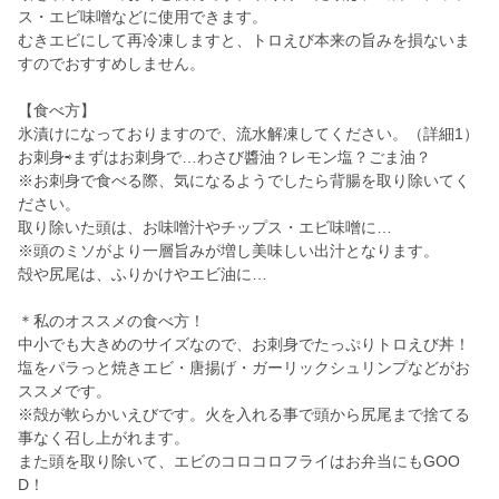
ス・エビ味噌などに使用できます。
むきエビにして再冷凍しますと、トロえび本来の旨みを損ないま
すのでおすすめしません。
【食べ方】
氷漬けになっておりますので、流水解凍してください。（詳細1）
お刺身⇨まずはお刺身で…わさび醬油？レモン塩？ごま油？
※お刺身で食べる際、気になるようでしたら背腸を取り除いてく
ださい。
取り除いた頭は、お味噌汁やチップス・エビ味噌に…
※頭のミソがより一層旨みが増し美味しい出汁となります。
殻や尻尾は、ふりかけやエビ油に…
＊私のオススメの食べ方！
中小でも大きめのサイズなので、お刺身でたっぷりトロえび丼！
塩をパラっと焼きエビ・唐揚げ・ガーリックシュリンプなどがお
ススメです。
※殻が軟らかいえびです。火を入れる事で頭から尻尾まで捨てる
事なく召し上がれます。
また頭を取り除いて、エビのコロコロフライはお弁当にもGOO
D！