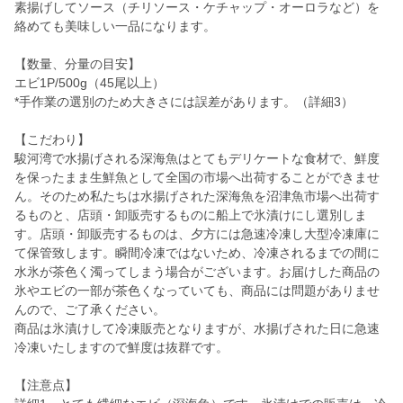
素揚げしてソース（チリソース・ケチャップ・オーロラなど）を
絡めても美味しい一品になります。
【数量、分量の目安】
エビ1P/500g（45尾以上）
*手作業の選別のため大きさには誤差があります。（詳細3）
【こだわり】
駿河湾で水揚げされる深海魚はとてもデリケートな食材で、鮮度
を保ったまま生鮮魚として全国の市場へ出荷することができませ
ん。そのため私たちは水揚げされた深海魚を沼津魚市場へ出荷す
るものと、店頭・卸販売するものに船上で氷漬けにし選別しま
す。店頭・卸販売するものは、夕方には急速冷凍し大型冷凍庫に
て保管致します。瞬間冷凍ではないため、冷凍されるまでの間に
水氷が茶色く濁ってしまう場合がございます。お届けした商品の
氷やエビの一部が茶色くなっていても、商品には問題がありませ
んので、ご了承ください。
商品は氷漬けして冷凍販売となりますが、水揚げされた日に急速
冷凍いたしますので鮮度は抜群です。
【注意点】