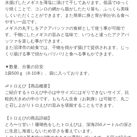
水揚げしたメギスを薄塩に漬けて干してあります。低温でゆっく
り焼くことで、コンロの網から脂がしたたり落ち、ふっくら美味
しくいただくことができます。また簡単に身と骨が剥がれる食べ
やすい一品です。
メギスの丸干しをアクアパッツァの食材として使う事が可能で
す。干物にしたメギスの旨みと塩味で、いつもと違ったアクアパ
ッツァを楽しむ事ができます。
また沼津市の給食では、干物を焼かず揚げて提供されます。じっ
くり揚げる事で頭からバリバリと食べる事もかできます。
▼数量、分量の目安
1袋500ｇ（8-10本）、袋に入っております。
🦐トロえび【商品概要】
ご紹介するトロえび中小は中サイズにはギリできないサイズ、比
較的大きめの中小です。もちろん生食（お刺身）は可能で、丸ご
と召し上がりトロえびの旨みを堪能することもできます。
【トロえびの商品詳細】
とろ〜り甘い！珊瑚色をしたトロえびは、深海250メートルの深さ
に生息し海遊しないため甘さを蓄えています。