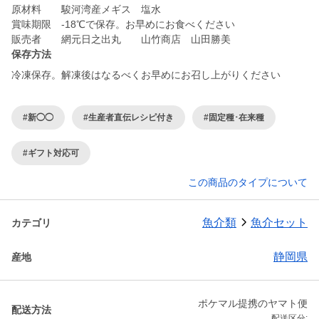
原材料 駿河湾産メギス 塩水
賞味期限 -18℃で保存。お早めにお食べください
販売者 網元日之出丸 山竹商店 山田勝美
保存方法
冷凍保存。解凍後はなるべくお早めにお召し上がりください
#新◯◯
#生産者直伝レシピ付き
#固定種･在来種
#ギフト対応可
この商品のタイプについて
魚介類
魚介セット
カテゴリ
静岡県
産地
ポケマル提携のヤマト便
配送方法
配送区分: