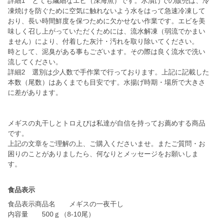
詳細1 とても繊細なエビ（深海魚）です。氷漬けでの販売は、冷
凍焼けを防ぐために空気に触れないよう水をはって急速冷凍して
おり、長い時間鮮度を保つために欠かせない作業です。エビを美
味しく召し上がっていただくためには、流水解凍（弱流でかまい
ません）により、付着した灰汁・汚れを取り除いてください。
時として、泥臭がある事もございます。その際は良く流水で洗い
流してください。
詳細2 選別は少人数で手作業で行っております。上記に記載した
本数（尾数）はあくまでも目安です。水揚げ時期・場所で大きさ
に差があります。
メギスの丸干しとトロえびは私達が自信を持ってお薦めする商品
です。
上記の文章をご理解の上、ご購入くださいませ。またご質問・お
困りのことがありましたら、何なりとメッセージをお願いしま
す。
食品表示
食品表示商品名 メギスの一夜干し
内容量 500ｇ（8-10尾）