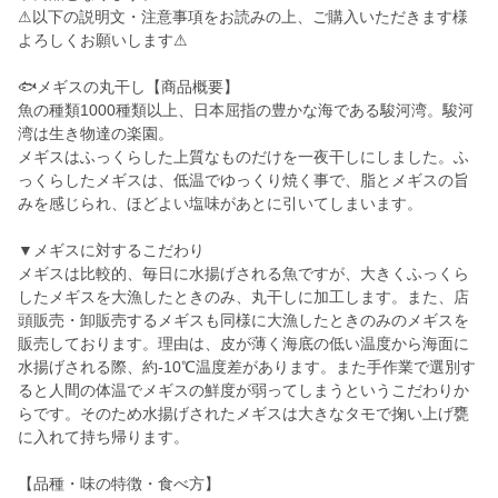
⚠以下の説明文・注意事項をお読みの上、ご購入いただきます様
よろしくお願いします⚠
🐟メギスの丸干し【商品概要】
魚の種類1000種類以上、日本屈指の豊かな海である駿河湾。駿河
湾は生き物達の楽園。
メギスはふっくらした上質なものだけを一夜干しにしました。ふ
っくらしたメギスは、低温でゆっくり焼く事で、脂とメギスの旨
みを感じられ、ほどよい塩味があとに引いてしまいます。
▼メギスに対するこだわり
メギスは比較的、毎日に水揚げされる魚ですが、大きくふっくら
したメギスを大漁したときのみ、丸干しに加工します。また、店
頭販売・卸販売するメギスも同様に大漁したときのみのメギスを
販売しております。理由は、皮が薄く海底の低い温度から海面に
水揚げされる際、約-10℃温度差があります。また手作業で選別す
ると人間の体温でメギスの鮮度が弱ってしまうというこだわりか
らです。そのため水揚げされたメギスは大きなタモで掬い上げ甕
に入れて持ち帰ります。
【品種・味の特徴・食べ方】