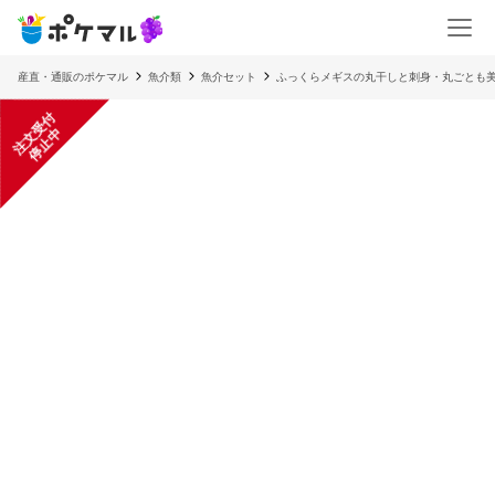
産直・通販のポケマル
魚介類
魚介セット
ふっくらメギスの丸干しと刺身・丸ごとも
注
文
受
付
停
止
中