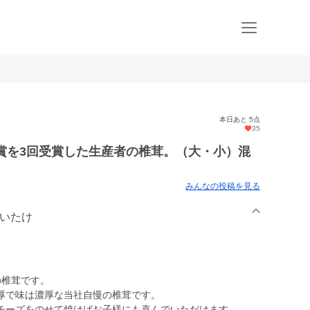
本日あと 5点
35
賞を3回受賞した生産者の椎茸。（大・小）混
みんなの投稿を見る
まいたけ
の椎茸です。
厚で味は濃厚な当社自慢の椎茸です。
チーズをのせて焼けばお子様にも喜んでいただけます。