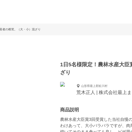
生産者の椎茸。（大・小）混ざり
1日5名様限定！農林水産大臣
ざり
山形県最上郡鮭川村
荒木正人 | 株式会社最上
商品説明
農林水産大臣賞3回受賞した当社自慢
わけあって、大小バラバラですが、肉
焼いてそのまま食べても良し、ピザ用