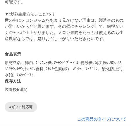
可能です。
▼栽培/生産方法、こだわり
世の中にメロンジャムをあまり見かけない理由は、製造そのもの
が難しいからだと思います。その壁にチャレンジして、納得がい
くジャムに仕上がりました。メロン果肉をたっぷり使えるのも生
食品表示
原材料名：卵白､ｸﾞﾗﾆｭｰ糖､ｱｰﾓﾝﾄﾞﾌﾟｰﾄﾞﾙ､粉砂糖､薄力粉､ﾒﾛﾝ､ﾅｽ､
ﾍﾟｸﾁﾝ､ﾚﾓﾝ汁､ﾒﾛﾝ香料､ｸﾁﾅｼ色素(緑)、ﾊﾞﾀｰ、ﾏｰｶﾞﾘﾝ、酸化防止剤、
保存方法
製造後5週間
#ギフト対応可
この商品のタイプについて