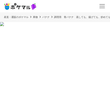
産直・通販のポケマル
果物
バナナ
調理用 青バナナ 蒸しても、揚げても、炒めても美