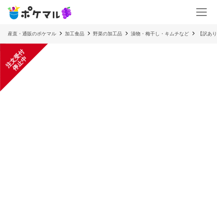
産直・通販のポケマル
加工食品
野菜の加工品
漬物・梅干し・キムチなど
【訳あり
注
文
受
付
停
止
中