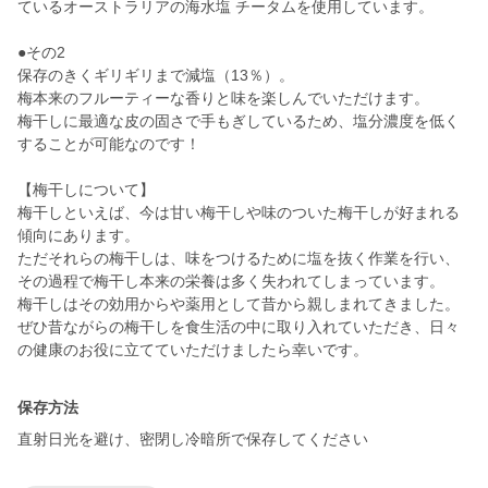
ているオーストラリアの海水塩 チータムを使用しています。
●その2
保存のきくギリギリまで減塩（13％）。
梅本来のフルーティーな香りと味を楽しんでいただけます。
梅干しに最適な皮の固さで手もぎしているため、塩分濃度を低く
することが可能なのです！
【梅干しについて】
梅干しといえば、今は甘い梅干しや味のついた梅干しが好まれる
傾向にあります。
ただそれらの梅干しは、味をつけるために塩を抜く作業を行い、
その過程で梅干し本来の栄養は多く失われてしまっています。
梅干しはその効用からや薬用として昔から親しまれてきました。
ぜひ昔ながらの梅干しを食生活の中に取り入れていただき、日々
の健康のお役に立てていただけましたら幸いです。
保存方法
直射日光を避け、密閉し冷暗所で保存してください