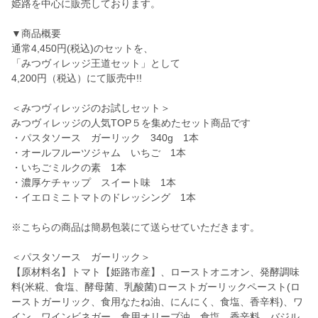
姫路を中心に販売しております。
▼商品概要
通常4,450円(税込)のセットを、
「みつヴィレッジ王道セット」として
4,200円（税込）にて販売中!!
＜みつヴィレッジのお試しセット＞
みつヴィレッジの人気TOP５を集めたセット商品です
・パスタソース ガーリック 340g 1本
・オールフルーツジャム いちご 1本
・いちごミルクの素 1本
・濃厚ケチャップ スイート味 1本
・イエロミニトマトのドレッシング 1本
※こちらの商品は簡易包装にて送らせていただきます。
＜パスタソース ガーリック＞
【原材料名】トマト【姫路市産】、ローストオニオン、発酵調味
料(米糀、食塩、酵母菌、乳酸菌)ローストガーリックペースト(ロ
ーストガーリック、食用なたね油、にんにく、食塩、香辛料)、ワ
イン、ワインビネガー、食用オリーブ油、食塩、香辛料、バジル