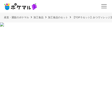
産直・通販のポケマル
加工食品
加工食品のセット
【TOP５セット】みつヴィレッジ