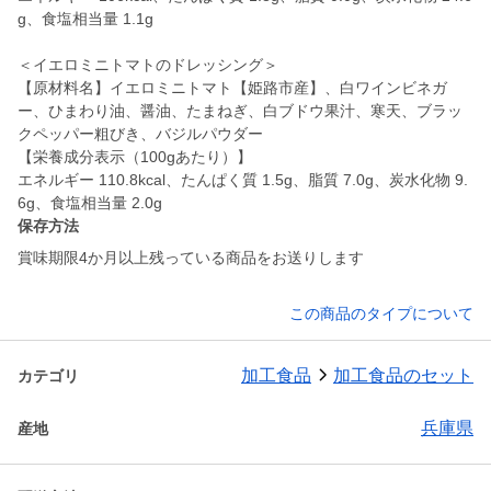
g、食塩相当量 1.1g
＜イエロミニトマトのドレッシング＞
【原材料名】イエロミニトマト【姫路市産】、白ワインビネガ
ー、ひまわり油、醤油、たまねぎ、白ブドウ果汁、寒天、ブラッ
クペッパー粗びき、バジルパウダー
【栄養成分表示（100gあたり）】
エネルギー 110.8kcal、たんぱく質 1.5g、脂質 7.0g、炭水化物 9.
保存方法
賞味期限4か月以上残っている商品をお送りします
この商品のタイプについて
加工食品
加工食品のセット
カテゴリ
兵庫県
産地