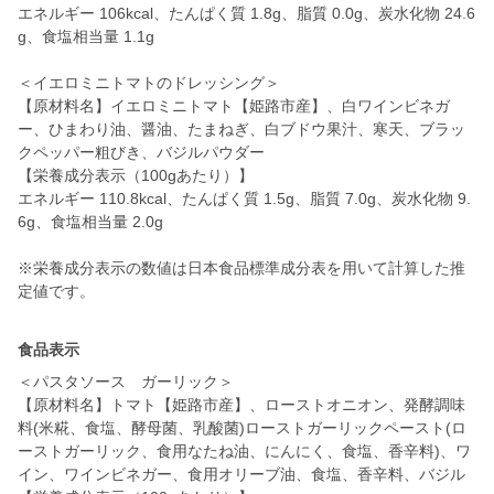
エネルギー 106kcal、たんぱく質 1.8g、脂質 0.0g、炭水化物 24.6
g、食塩相当量 1.1g
＜イエロミニトマトのドレッシング＞
【原材料名】イエロミニトマト【姫路市産】、白ワインビネガ
ー、ひまわり油、醤油、たまねぎ、白ブドウ果汁、寒天、ブラッ
クペッパー粗びき、バジルパウダー
【栄養成分表示（100gあたり）】
エネルギー 110.8kcal、たんぱく質 1.5g、脂質 7.0g、炭水化物 9.
6g、食塩相当量 2.0g
※栄養成分表示の数値は日本食品標準成分表を用いて計算した推
定値です。
食品表示
＜パスタソース ガーリック＞
【原材料名】トマト【姫路市産】、ローストオニオン、発酵調味
料(米糀、食塩、酵母菌、乳酸菌)ローストガーリックペースト(ロ
ーストガーリック、食用なたね油、にんにく、食塩、香辛料)、ワ
イン、ワインビネガー、食用オリーブ油、食塩、香辛料、バジル