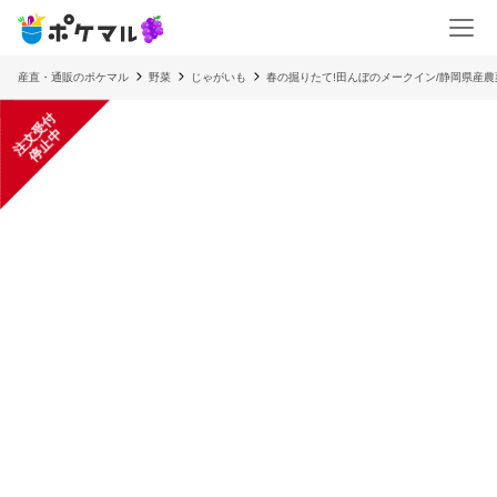
産直・通販のポケマル
野菜
じゃがいも
春の掘りたて!田んぼのメークイン/静岡県産
注
文
受
付
停
止
中