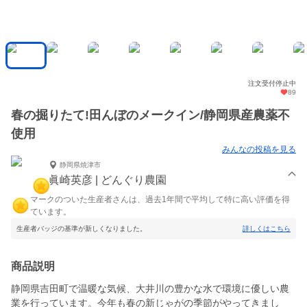
注文受付停止中
89
春の掘りたて!田んぼのメークイン/静岡県産農薬不
使用
みんなの投稿を見る
静岡県焼津市
眞崎英彦 | どんぐり農園
マークのついた生産者さんは、過去1年間で平均して特に高い評価を得
ています。
生産者バッジの基準が新しくなりました。
詳しくはこちら
商品説明
静岡県吉田町で温暖な気候、大井川の豊かな水で環境に優しい農
業を行っています。今年も春の新じゃがの季節がやってきまし