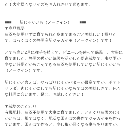
た！大小様々なサイズをお入れさせて頂きます。
■■■ 新じゃがいも（メークイン） ■■■
▼商品概要
農薬を使用せずに育てられた皮までまるごと美味しい！掘りた
て、ほっくほくの静岡産新ジャガイモ（メークイン）です！
とても寒い2月に種芋を植えて、ビニールを使って保温し、大事に
育てました。静岡の暖かい気候を活かした促進栽培で、虫や雨が
少ない時期だからこそできる農薬を使用していない新じゃがいも
（メークイン）です。
新じゃがと言えば、やっぱりじゃがバターが最高ですが、ポテト
サラダ、肉じゃがにしても新じゃがならではの美味しさで、色々
な料理に合います。是非、お試しください！
▼栽培のこだわり
有機肥料、農薬不使用で大事に育てました。どんぐり農園のじゃ
がいもは、畑ではなく、肥沃な田んぼの裏作でジャガイモを作っ
ています。田んぼで作ると、少し形が悪くなる事もありますが、