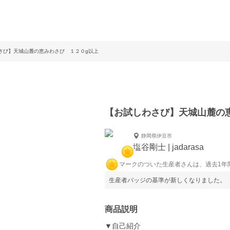
さび】天城山麓の恵みわさび １２０g以上
【お試しわさび】天城山麓の
静岡県伊豆市
塩谷剛士 | jadarasa
マークのついた生産者さんは、過去1年
生産者バッジの基準が新しくなりました。
商品説明
▼自己紹介