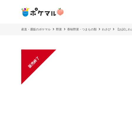
産直・通販のポケマル
野菜
香味野菜・つまもの類
わさび
【お試しわ
販売終了