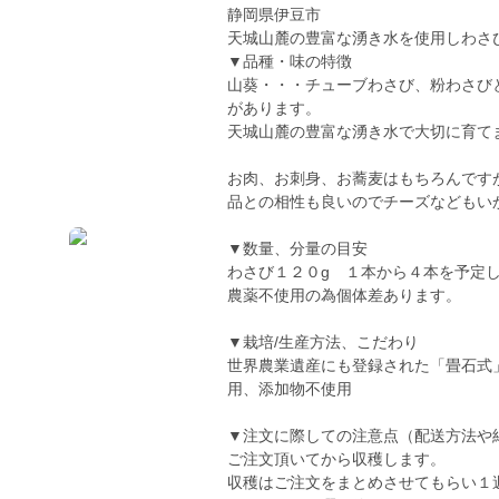
静岡県伊豆市
天城山麓の豊富な湧き水を使用しわさびを
▼品種・味の特徴
山葵・・・チューブわさび、粉わさび
があります。
天城山麓の豊富な湧き水で大切に育て
お肉、お刺身、お蕎麦はもちろんです
品との相性も良いのでチーズなどもい
▼数量、分量の目安
わさび１２０g １本から４本を予定
農薬不使用の為個体差あります。
▼栽培/生産方法、こだわり
世界農業遺産にも登録された「畳石式
用、添加物不使用
▼注文に際しての注意点（配送方法や
ご注文頂いてから収穫します。
収穫はご注文をまとめさせてもらい１