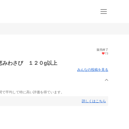
販売終了
73
恵みわさび １２０g以上
みんなの投稿を見る
間で平均して特に高い評価を得ています。
詳しくはこちら